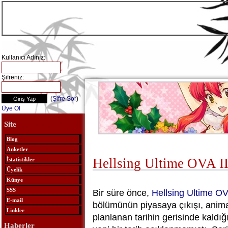
Kullanıcı Adınız:
Şifreniz:
(
Şifre Sor
)
Üye Ol
Site
Blog
Anketler
Hellsing Ultime OVA II
İstatistikler
Üyelik
Künye
SSS
Bir süre önce,
Hellsing
Ultime O
E-mail
bölümünün piyasaya çıkışı, anim
Linkler
planlanan tarihin gerisinde kaldığı
Haberler