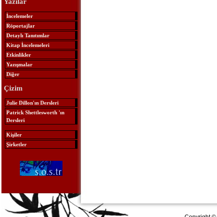
Yazılar
İncelemeler
Röportajlar
Detaylı Tanıtımlar
Kitap İncelemeleri
Etkinlikler
Yazışmalar
Diğer
Çizim
Julie Dillon'ın Dersleri
Patrick Shettlesworth 'ın
Dersleri
Kişiler
Şirketler