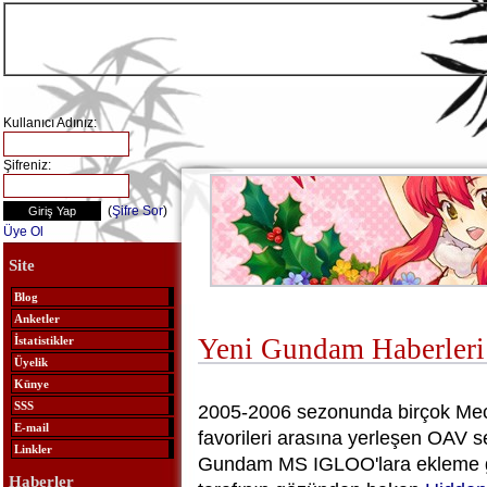
Kullanıcı Adınız:
Şifreniz:
(
Şifre Sor
)
Üye Ol
Site
Blog
Anketler
Yeni Gundam Haberleri
İstatistikler
Üyelik
Künye
SSS
2005-2006 sezonunda birçok Mech
E-mail
favorileri arasına yerleşen OAV se
Linkler
Gundam MS IGLOO'lara ekleme g
Haberler