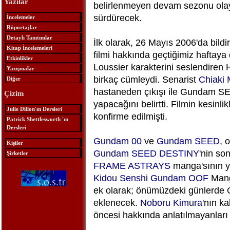
Yazılar
belirlenmeyen devam sezonu olayla
sürdürecek.
İncelemeler
Röportajlar
Detaylı Tanıtımlar
İlk olarak, 26 Mayıs 2006'da bi
Kitap İncelemeleri
filmi hakkında geçtiğimiz haftaya 
Etkinlikler
Loussier karakterini seslendiren
Yazışmalar
birkaç cümleydi. Senarist
Chiaki
Diğer
hastaneden çıkışı ile Gundam SEED
Çizim
yapacağını belirtti. Filmin kesin
Julie Dillon'ın Dersleri
konfirme edilmişti.
Patrick Shettlesworth 'ın
Dersleri
Gundam 00
ve
Gundam SEED
, 
Kişiler
Gundam SEED DESTINY
'nin so
Şirketler
FRAME ASTRAYS
manga'sının y
Kidou Senshi Gundam OOF
Manga
ek olarak; önümüzdeki günlerde 
eklenecek.
Noboru Kimura
'nın ka
öncesi hakkında anlatılmayanları 