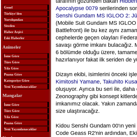
tarafının gözünden bakan
Hidden
Apocalypse 0079
serilerinden so
Genel
Türkiye'den
Senshi Gundam MS IGLOO 2: Jū
Yurtdışından
(Mobile Suit Gundam MS IGLOO 2
Siteden
Battlefront) ile bu kez aynı zama
Haber Arşivi
cephelerde geçen olayları Feder
Eski Haberler
savaşı görme imkanı bulacağız.
Animeler
6 bölümde olduğu üzere, tamamen
İsme Göre
hazırlanıyor fakat ilk seriden de y
Türe Göre
Yıla Göre
Dizayn ekibi, isimlerini önceki işl
Puana Göre
Kimitoshi Yamane
,
Takuhito Kusa
Kategoriye Göre
Yeni Yayımlanacaklar
oluşuyor. Ayrıca bu seri ile, da
Zeonography gibi konsept kitlerde
Mangalar
imkanımız olacak. Yakın zamanda k
İsme Göre
size ulaştıracağız.
Türe Göre
Yıla Göre
Puana Göre
Kidou Senshi Gundam 00'ın yeni s
Yeni Yayımlanacaklar
Code Geass R2'nin ardından, Eki