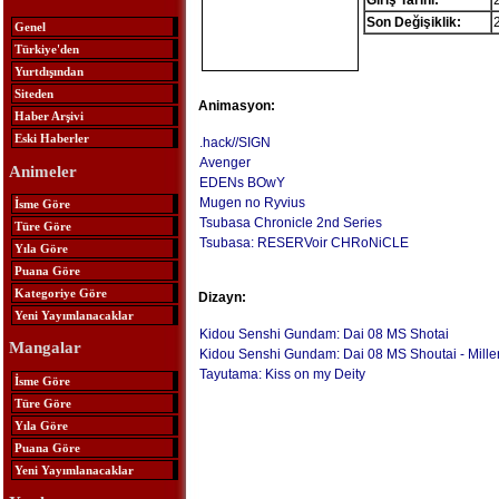
Giriş Tarihi:
Son Değişiklik:
Genel
Türkiye'den
Yurtdışından
Siteden
Animasyon:
Haber Arşivi
Eski Haberler
.hack//SIGN
Avenger
Animeler
EDENs BOwY
Mugen no Ryvius
İsme Göre
Tsubasa Chronicle 2nd Series
Türe Göre
Tsubasa: RESERVoir CHRoNiCLE
Yıla Göre
Puana Göre
Kategoriye Göre
Dizayn:
Yeni Yayımlanacaklar
Kidou Senshi Gundam: Dai 08 MS Shotai
Mangalar
Kidou Senshi Gundam: Dai 08 MS Shoutai - Miller
Tayutama: Kiss on my Deity
İsme Göre
Türe Göre
Yıla Göre
Puana Göre
Yeni Yayımlanacaklar