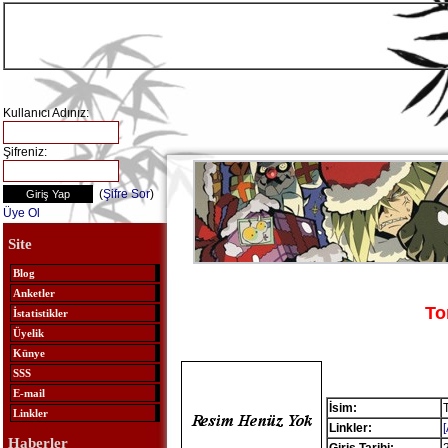
Kullanıcı Adınız:
Şifreniz:
(
Şifre Sor
)
Üye Ol
Site
Blog
Anketler
To
İstatistikler
Üyelik
Künye
SSS
E-mail
İsim:
Linkler
Linkler:
Haberler