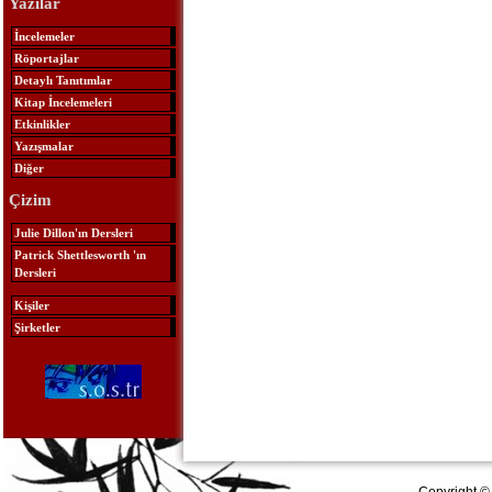
Yazılar
İncelemeler
Röportajlar
Detaylı Tanıtımlar
Kitap İncelemeleri
Etkinlikler
Yazışmalar
Diğer
Çizim
Julie Dillon'ın Dersleri
Patrick Shettlesworth 'ın
Dersleri
Kişiler
Şirketler