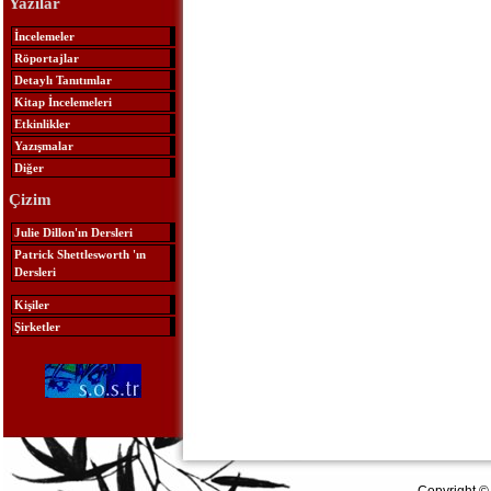
Yazılar
İncelemeler
Röportajlar
Detaylı Tanıtımlar
Kitap İncelemeleri
Etkinlikler
Yazışmalar
Diğer
Çizim
Julie Dillon'ın Dersleri
Patrick Shettlesworth 'ın
Dersleri
Kişiler
Şirketler