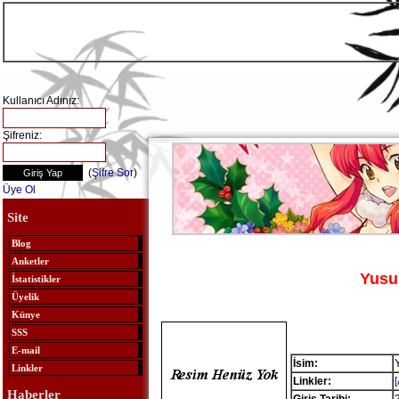
Kullanıcı Adınız:
Şifreniz:
(
Şifre Sor
)
Üye Ol
Site
Blog
Anketler
Yus
İstatistikler
Üyelik
Künye
SSS
E-mail
İsim:
Linkler
Linkler:
Haberler