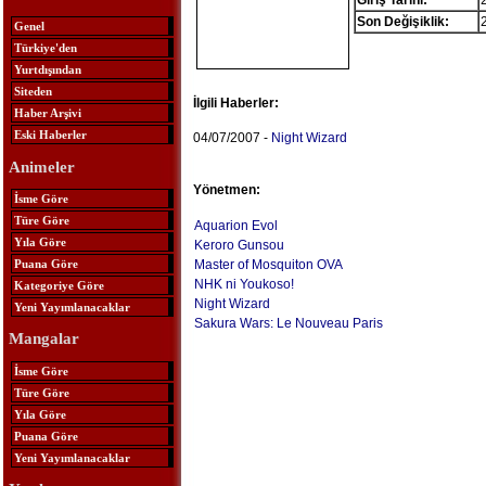
Giriş Tarihi:
Son Değişiklik:
Genel
Türkiye'den
Yurtdışından
Siteden
İlgili Haberler:
Haber Arşivi
Eski Haberler
04/07/2007 -
Night Wizard
Animeler
Yönetmen:
İsme Göre
Türe Göre
Aquarion Evol
Yıla Göre
Keroro Gunsou
Puana Göre
Master of Mosquiton OVA
NHK ni Youkoso!
Kategoriye Göre
Night Wizard
Yeni Yayımlanacaklar
Sakura Wars: Le Nouveau Paris
Mangalar
İsme Göre
Türe Göre
Yıla Göre
Puana Göre
Yeni Yayımlanacaklar