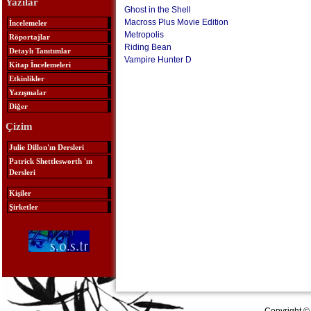
Yazılar
Ghost in the Shell
Macross Plus Movie Edition
İncelemeler
Metropolis
Röportajlar
Riding Bean
Detaylı Tanıtımlar
Vampire Hunter D
Kitap İncelemeleri
Etkinlikler
Yazışmalar
Diğer
Çizim
Julie Dillon'ın Dersleri
Patrick Shettlesworth 'ın
Dersleri
Kişiler
Şirketler