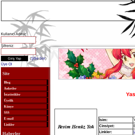
Kullanıcı Adınız:
Şifreniz:
(
Şifre Sor
)
Üye Ol
Site
Blog
Anketler
Ya
İstatistikler
Üyelik
Künye
SSS
E-mail
İsim:
Linkler
Cinsiyet:
Linkler:
Haberler