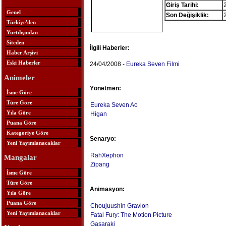
Giriş Tarihi:
Genel
Son Değişiklik:
Türkiye'den
Yurtdışından
Siteden
İlgili Haberler:
Haber Arşivi
Eski Haberler
24/04/2008 -
Eureka Seven Filmi
Animeler
Yönetmen:
İsme Göre
Türe Göre
Eureka Seven Ao
Yıla Göre
Higan
Puana Göre
Kategoriye Göre
Senaryo:
Yeni Yayımlanacaklar
RahXephon
Mangalar
Zipang
İsme Göre
Türe Göre
Animasyon:
Yıla Göre
Puana Göre
Choujuushin Gravion
Yeni Yayımlanacaklar
Fatal Fury: The Motion Picture
Gasaraki