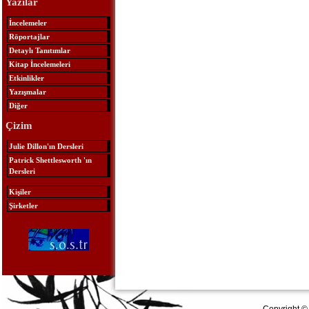
Yazılar
İncelemeler
Röportajlar
Detaylı Tanıtımlar
Kitap İncelemeleri
Etkinlikler
Yazışmalar
Diğer
Çizim
Julie Dillon'ın Dersleri
Patrick Shettlesworth 'ın
Dersleri
Kişiler
Şirketler