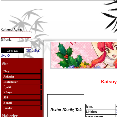
Kullanıcı Adınız:
Şifreniz:
(
Şifre Sor
)
Üye Ol
Site
Blog
Anketler
Katsu
İstatistikler
Üyelik
Künye
SSS
E-mail
İsim:
Linkler
Linkler:
Haberler