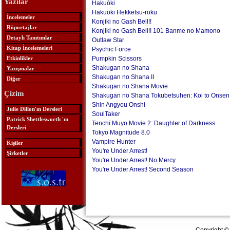
Yazılar
Hakuōki
Hakuōki Hekketsu-roku
İncelemeler
Konjiki no Gash Bell!!
Röportajlar
Konjiki no Gash Bell!! 101 Banme no Mamono
Detaylı Tanıtımlar
Outlaw Star
Kitap İncelemeleri
Psychic Force
Etkinlikler
Pumpkin Scissors
Shakugan no Shana
Yazışmalar
Shakugan no Shana II
Diğer
Shakugan no Shana Movie
Çizim
Shakugan no Shana Tokubetsuhen: Koi to Onsen
Shin Angyou Onshi
Julie Dillon'ın Dersleri
SoulTaker
Patrick Shettlesworth 'ın
Tenchi Muyo Movie 2: Daughter of Darkness
Dersleri
Tokyo Magnitude 8.0
Vampire Hunter
Kişiler
You're Under Arrest!
Şirketler
You're Under Arrest! No Mercy
You're Under Arrest! Second Season