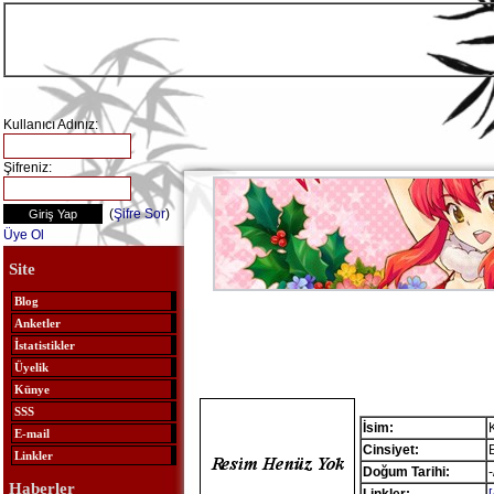
Kullanıcı Adınız:
Şifreniz:
(
Şifre Sor
)
Üye Ol
Site
Blog
Anketler
İstatistikler
Üyelik
Künye
SSS
İsim:
E-mail
Cinsiyet:
Linkler
Doğum Tarihi:
-
Haberler