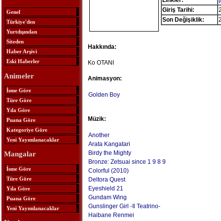
Linkler:
Giriş Tarihi:
Genel
Son Değişiklik:
Türkiye'den
Yurtdışından
Siteden
Hakkında:
Haber Arşivi
Eski Haberler
Ko OTANI
Animeler
Animasyon:
İsme Göre
Golden Boy
Türe Göre
Yıla Göre
Müzik:
Puana Göre
Kategoriye Göre
Another
Yeni Yayımlanacaklar
Arata Kangatari
Birdy the Mighty
Mangalar
Bronze: Zetsuai since 1 9 8 9
İsme Göre
Colorful (2010)
Türe Göre
Deltora Quest
Eyeshield 21
Yıla Göre
Gundam Wing
Puana Göre
Gunslinger Girl -Il Teatrino-
Yeni Yayımlanacaklar
Haibane Renmei