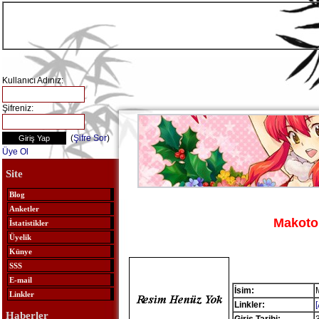
Kullanıcı Adınız:
Şifreniz:
(
Şifre Sor
)
Üye Ol
Site
Blog
Anketler
Makoto
İstatistikler
Üyelik
Künye
SSS
E-mail
İsim:
Linkler
Linkler:
Haberler