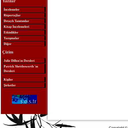
Yazılar
İncelemeler
Röportajlar
Detaylı Tanıtımlar
Kitap İncelemeleri
Etkinlikler
Yazışmalar
Diğer
Çizim
Julie Dillon'ın Dersleri
Patrick Shettlesworth 'ın
Dersleri
Kişiler
Şirketler