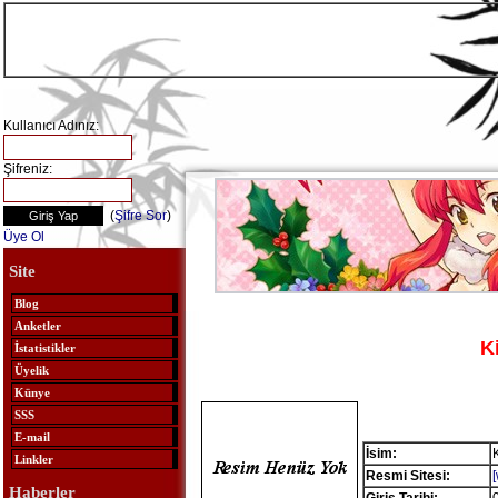
Kullanıcı Adınız:
Şifreniz:
(
Şifre Sor
)
Üye Ol
Site
Blog
Anketler
K
İstatistikler
Üyelik
Künye
SSS
E-mail
İsim:
Linkler
Resmi Sitesi:
Haberler