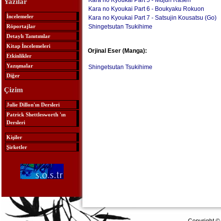
Kara no Kyoukai Part 5 - Mujun Rasen
Yazılar
Kara no Kyoukai Part 6 - Boukyaku Rokuon
İncelemeler
Kara no Kyoukai Part 7 - Satsujin Kousatsu (Go)
Röportajlar
Shingetsutan Tsukihime
Detaylı Tanıtımlar
Kitap İncelemeleri
Orjinal Eser (Manga):
Etkinlikler
Yazışmalar
Shingetsutan Tsukihime
Diğer
Çizim
Julie Dillon'ın Dersleri
Patrick Shettlesworth 'ın
Dersleri
Kişiler
Şirketler