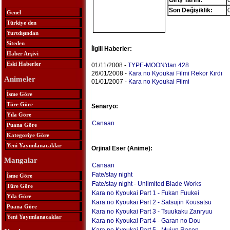
Giriş Tarihi:
Son Değişiklik:
Genel
Türkiye'den
Yurtdışından
Siteden
İlgili Haberler:
Haber Arşivi
Eski Haberler
01/11/2008 -
TYPE-MOON'dan 428
26/01/2008 -
Kara no Kyoukai Filmi Rekor Kırdı
Animeler
01/01/2007 -
Kara no Kyoukai Filmi
İsme Göre
Türe Göre
Senaryo:
Yıla Göre
Canaan
Puana Göre
Kategoriye Göre
Yeni Yayımlanacaklar
Orjinal Eser (Anime):
Mangalar
Canaan
Fate/stay night
İsme Göre
Fate/stay night - Unlimited Blade Works
Türe Göre
Kara no Kyoukai Part 1 - Fukan Fuukei
Yıla Göre
Kara no Kyoukai Part 2 - Satsujin Kousatsu
Puana Göre
Kara no Kyoukai Part 3 - Tsuukaku Zanryuu
Yeni Yayımlanacaklar
Kara no Kyoukai Part 4 - Garan no Dou