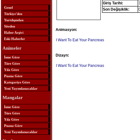
Giriş Tarihi:
Genel
Son Değişiklik:
Türkiye'den
Yurtdışından
Siteden
Animasyon:
Haber Arşivi
Eski Haberler
I Want To Eat Your Pancreas
Animeler
Dizayn:
İsme Göre
Türe Göre
I Want To Eat Your Pancreas
Yıla Göre
Puana Göre
Kategoriye Göre
Yeni Yayımlanacaklar
Mangalar
İsme Göre
Türe Göre
Yıla Göre
Puana Göre
Yeni Yayımlanacaklar