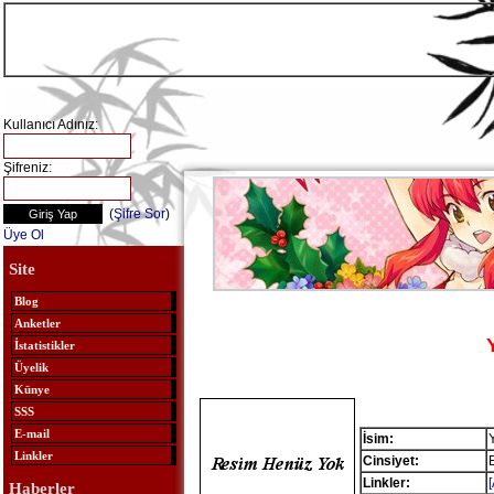
Kullanıcı Adınız:
Şifreniz:
(
Şifre Sor
)
Üye Ol
Site
Blog
Anketler
İstatistikler
Üyelik
Künye
SSS
E-mail
İsim:
Linkler
Cinsiyet:
Linkler:
Haberler