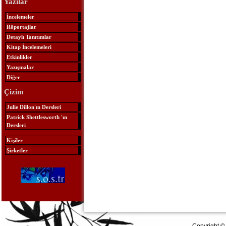
Yazılar
İncelemeler
Röportajlar
Detaylı Tanıtımlar
Kitap İncelemeleri
Etkinlikler
Yazışmalar
Diğer
Çizim
Julie Dillon'ın Dersleri
Patrick Shettlesworth 'ın
Dersleri
Kişiler
Şirketler