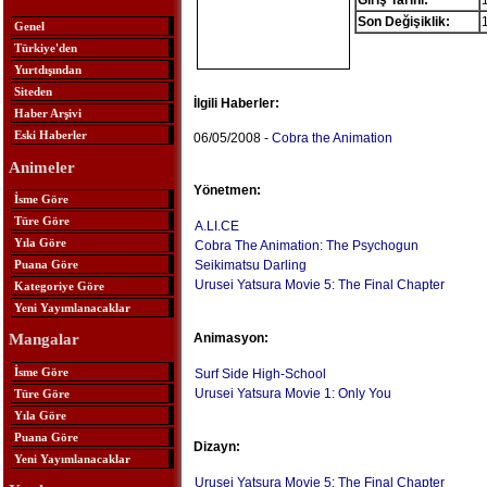
Giriş Tarihi:
Son Değişiklik:
Genel
Türkiye'den
Yurtdışından
Siteden
İlgili Haberler:
Haber Arşivi
Eski Haberler
06/05/2008 -
Cobra the Animation
Animeler
Yönetmen:
İsme Göre
Türe Göre
A.LI.CE
Yıla Göre
Cobra The Animation: The Psychogun
Puana Göre
Seikimatsu Darling
Urusei Yatsura Movie 5: The Final Chapter
Kategoriye Göre
Yeni Yayımlanacaklar
Animasyon:
Mangalar
İsme Göre
Surf Side High-School
Urusei Yatsura Movie 1: Only You
Türe Göre
Yıla Göre
Puana Göre
Dizayn:
Yeni Yayımlanacaklar
Urusei Yatsura Movie 5: The Final Chapter