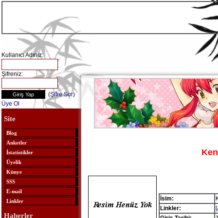
Kullanıcı Adınız:
Şifreniz:
(
Şifre Sor
)
Üye Ol
Site
Blog
Anketler
Ken
İstatistikler
Üyelik
Künye
SSS
E-mail
İsim:
Linkler
Linkler:
Haberler