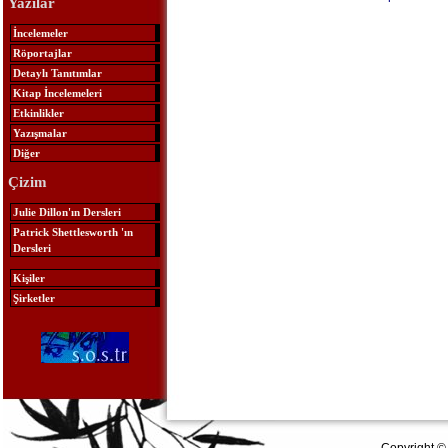
Yazılar
İncelemeler
Röportajlar
Detaylı Tanıtımlar
Kitap İncelemeleri
Etkinlikler
Yazışmalar
Diğer
Çizim
Julie Dillon'ın Dersleri
Patrick Shettlesworth 'ın
Dersleri
Kişiler
Şirketler