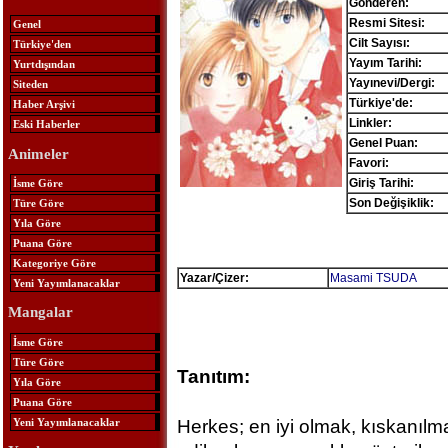
Gönderen:
Resmi Sitesi:
Genel
Cilt Sayısı:
Türkiye'den
Yayım Tarihi:
Yurtdışından
Yayınevi/Dergi:
Siteden
Türkiye'de:
Haber Arşivi
Linkler:
Eski Haberler
Genel Puan:
Animeler
Favori:
Giriş Tarihi:
İsme Göre
Son Değişiklik:
Türe Göre
Yıla Göre
Puana Göre
Kategoriye Göre
Yazar/Çizer:
Masami TSUDA
Yeni Yayımlanacaklar
Mangalar
İsme Göre
Türe Göre
Tanıtım:
Yıla Göre
Puana Göre
Yeni Yayımlanacaklar
Herkes; en iyi olmak, kıskanılma