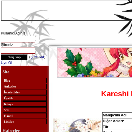
Kullanıcı Adınız:
Şifreniz:
(
Şifre Sor
)
Üye Ol
Site
Blog
Anketler
Kareshi 
İstatistikler
Üyelik
Künye
SSS
Manga'nın Adı:
E-mail
Diğer Adları:
Linkler
Tür:
Haberler