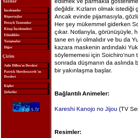
edilmek ve parmakla gösterilmek
Yazılar
değildir. Kızların olmak istediği g
İncelemeler
Ancak evinde pijamasıyla, gözlükl
Röportajlar
Detaylı Tanıtımlar
Her şey mükemmel giderken Soi
Kitap İncelemeleri
çıkar. Notlarıyla, görünüşüyle, h
Etkinlikler
tane en iyi olmalıdır ve bu da 
Yazışmalar
kazara maskenin ardındaki Yuki
Diğer
söylememesi için Soichiro'nun t
Çizim
sonrada düşmanın da aslında bir
Julie Dillon'ın Dersleri
bir yakınlaşma başlar.
Patrick Shettlesworth 'ın
Dersleri
Kişiler
Şirketler
Bağlantılı Animeler:
Kareshi Kanojo no Jijou
(TV Ser
Resimler: