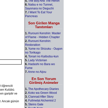
5.
The Boy And The Heron
6.
Natsu e no Tunnel,
Sayonara no Deguchi
7.
I Want To Eat Your
Pancreas
Son Girilen Manga
Tanıtımları
1.
Rurouni Kenshin: Master
of Flame - Hidden Chapter
2.
Rurouni Kenshin:
Restoration
3.
Yume no Shizuku - Ougon
no Torikago
4.
Tonari no Kaibutsu-kun
5.
Lady Victorian
6.
Hadashi no Bara wo
Fume
7.
Anne no Aijou
En Son Yorum
Girilmiş Animeler
 öğrencili
1.
The Apothecary Diaries
iken Kulübü.
2.
Koko wa Green Wood
en gariptir ve
3.
Clannad After Story
4.
Fullmetal Alchemist 2
ir. Ancak günün
5.
Steins Gate