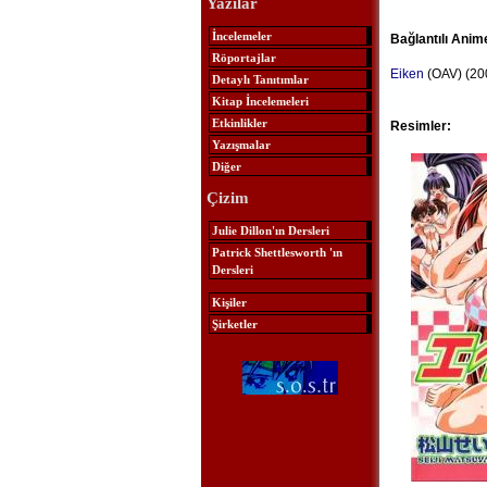
Yazılar
İncelemeler
Bağlantılı Anim
Röportajlar
Eiken
(OAV) (20
Detaylı Tanıtımlar
Kitap İncelemeleri
Etkinlikler
Resimler:
Yazışmalar
Diğer
Çizim
Julie Dillon'ın Dersleri
Patrick Shettlesworth 'ın
Dersleri
Kişiler
Şirketler