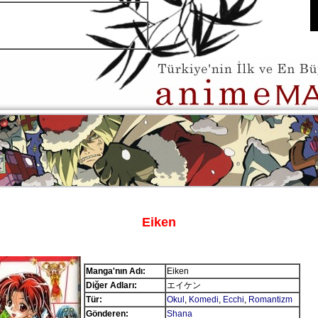
Eiken
Manga'nın Adı:
Eiken
Diğer Adları:
エイケン
Tür:
Okul
,
Komedi
,
Ecchi
,
Romantizm
Gönderen:
Shana