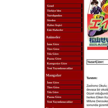
Genel
Türkiye'den
Yurtdışından
Siteden
Haber Arşivi
Eski Haberler
Animeler
İsme Göre
Türe Göre
Yıla Göre
Puana Göre
Yazar/Çizer:
Kategoriye Göre
Yeni Yayımlanacaklar
Mangalar
Tanıtım:
İsme Göre
Zashono Okulu; i
Türe Göre
devasa bir okuldu
Yıla Göre
Güzel olduğundan
Puana Göre
herkes Eiken Ku
Mifune Densuke, 
Yeni Yayımlanacaklar
sonunda gizemli 