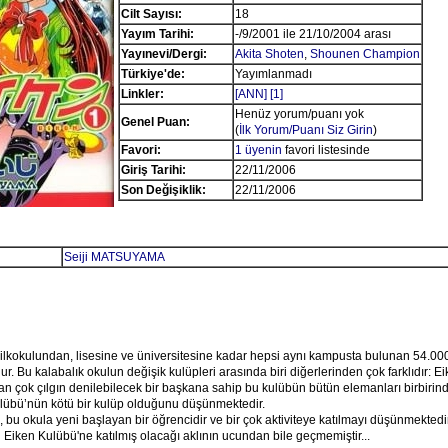
Cilt Sayısı:
18
Yayım Tarihi:
-/9/2001 ile 21/10/2004 arası
Yayınevi/Dergi:
Akita Shoten
,
Shounen Champion
Türkiye'de:
Yayımlanmadı
Linkler:
[ANN]
[1]
Henüz yorum/puanı yok
Genel Puan:
(
İlk Yorum/Puanı Siz Girin
)
Favori:
1 üyenin
favori listesinde
Giriş Tarihi:
22/11/2006
Son Değişiklik:
22/11/2006
Seiji MATSUYAMA
lkokulundan, lisesine ve üniversitesine kadar hepsi aynı kampusta bulunan 54.000
r. Bu kalabalık okulun değişik kulüpleri arasında biri diğerlerinden çok farklıdır: E
 çok çılgın denilebilecek bir başkana sahip bu kulübün bütün elemanları birbirind
lübü’nün kötü bir kulüp olduğunu düşünmektedir.
bu okula yeni başlayan bir öğrencidir ve bir çok aktiviteye katılmayı düşünmekted
Eiken Kulübü'ne katılmış olacağı aklının ucundan bile geçmemiştir...