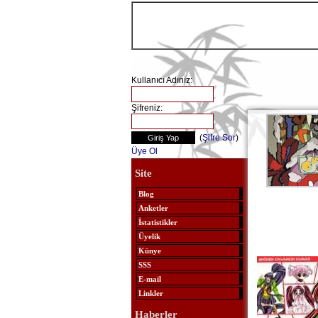
Kullanıcı Adınız:
Şifreniz:
(
Şifre Sor
)
Üye Ol
Site
Blog
Anketler
İstatistikler
Üyelik
Künye
SSS
E-mail
Linkler
Haberler