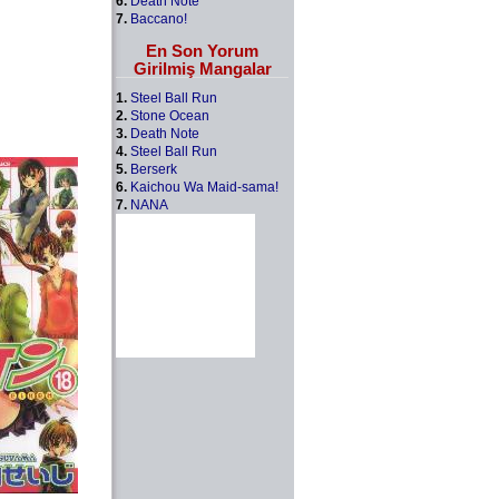
6.
Death Note
7.
Baccano!
En Son Yorum
Girilmiş Mangalar
1.
Steel Ball Run
2.
Stone Ocean
3.
Death Note
4.
Steel Ball Run
5.
Berserk
6.
Kaichou Wa Maid-sama!
7.
NANA