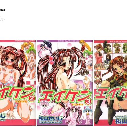
eler:
03)