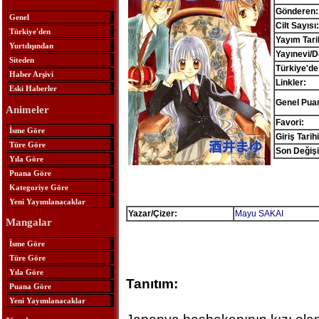
Gönderen:
Genel
Cilt Sayısı:
Türkiye'den
Yayım Tari
Yurtdışından
Yayınevi/D
Siteden
Türkiye'de
Haber Arşivi
Linkler:
Eski Haberler
Genel Pua
Animeler
Favori:
İsme Göre
Giriş Tarihi
Türe Göre
Son Değişi
Yıla Göre
Puana Göre
Kategoriye Göre
Yeni Yayımlanacaklar
Yazar/Çizer:
Mayu SAKAI
Mangalar
İsme Göre
Türe Göre
Yıla Göre
Tanıtım:
Puana Göre
Yeni Yayımlanacaklar