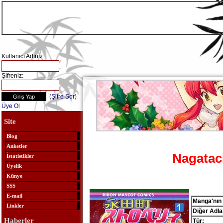
Kullanıcı Adınız:
Şifreniz:
(
Şifre Sor
)
Üye Ol
Site
Blog
Anketler
Nagatac
İstatistikler
Üyelik
Künye
SSS
E-mail
Manga'nın 
Linkler
Diğer Adlar
Haberler
Tür: