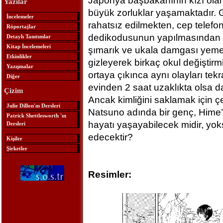
Japonya başbakanının kızı ola
Yazılar
büyük zorluklar yaşamaktadır. Gi
İncelemeler
rahatsız edilmekten, cep telefonl
Röportajlar
dedikodusunun yapılmasından ya
Detaylı Tanıtımlar
Kitap İncelemeleri
şımarık ve ukala damgası yemek
Etkinlikler
gizleyerek birkaç okul değiştir
Yazışmalar
ortaya çıkınca aynı olayları te
Diğer
evinden 2 saat uzaklıkta olsa da 
Çizim
Ancak kimliğini saklamak için ç
Julie Dillon'ın Dersleri
Natsuno adında bir genç, Hime’ni
Patrick Shettlesworth 'ın
hayatı yaşayabilecek midir, yoks
Dersleri
edecektir?
Kişiler
Şirketler
Resimler: