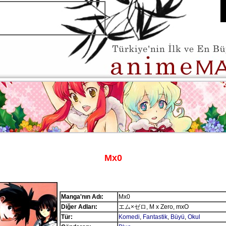
Mx0
Manga'nın Adı:
Mx0
Diğer Adları:
エム×ゼロ, M x Zero, mxO
Tür:
Komedi
,
Fantastik
,
Büyü
,
Okul