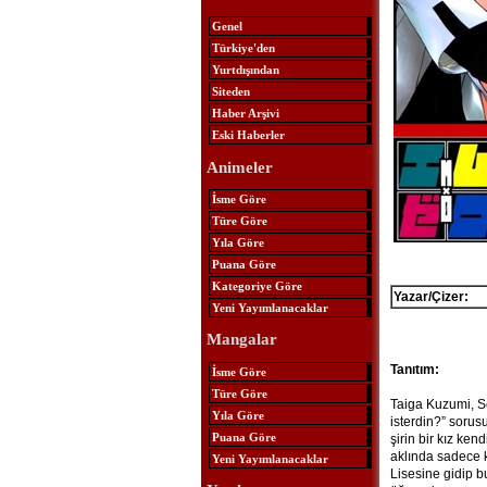
Genel
Türkiye'den
Yurtdışından
Siteden
Haber Arşivi
Eski Haberler
Animeler
İsme Göre
Türe Göre
Yıla Göre
Puana Göre
Kategoriye Göre
Yazar/Çizer:
Yeni Yayımlanacaklar
Mangalar
Tanıtım:
İsme Göre
Türe Göre
Taiga Kuzumi, Se
Yıla Göre
isterdin?” sorus
Puana Göre
şirin bir kız ke
aklında sadece k
Yeni Yayımlanacaklar
Lisesine gidip b