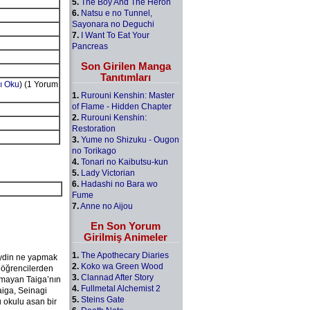
5.
The Boy And The Heron
6.
Natsu e no Tunnel,
Sayonara no Deguchi
7.
I Want To Eat Your
Pancreas
Son Girilen Manga
Tanıtımları
ı Oku
) (1 Yorum
1.
Rurouni Kenshin: Master
of Flame - Hidden Chapter
2.
Rurouni Kenshin:
Restoration
3.
Yume no Shizuku - Ougon
no Torikago
4.
Tonari no Kaibutsu-kun
5.
Lady Victorian
6.
Hadashi no Bara wo
Fume
7.
Anne no Aijou
En Son Yorum
Girilmiş Animeler
1.
The Apothecary Diaries
seydin ne yapmak
2.
Koko wa Green Wood
 öğrencilerden
3.
Clannad After Story
lamayan Taiga’nın
4.
Fullmetal Alchemist 2
aiga, Seinagi
5.
Steins Gate
u okulu asan bir