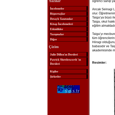
Yazılar
öğrenci sanıp ya
İncelemeler
Ancak Seinagi Li
olur. Öğretmenin
Röportajlar
Taiga’ya büyü il
Detaylı Tanıtımlar
Taiga, okul hakk
Kitap İncelemeleri
eğitim almaktadı
Etkinlikler
Taiga’yı mecbure
Yazışmalar
tüm öğrencilerin
Diğer
Hiiragi olduğunu
babasıdır ve Tai
Çizim
akademisinde m
Julie Dillon'ın Dersleri
Patrick Shettlesworth 'ın
Resimler:
Dersleri
Kişiler
Şirketler