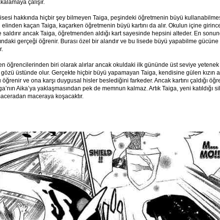
kalamaya çalışır.
sesi hakkında hiçbir şey bilmeyen Taiga, peşindeki öğretmenin büyü kullanabilmes
 elinden kaçan Taiga, kaçarken öğretmenin büyü kartını da alır. Okulun içine girinc
e saldırır ancak Taiga, öğretmenden aldığı kart sayesinde hepsini alteder. En son
ındaki gerçeği öğrenir. Burası özel bir alandır ve bu lisede büyü yapabilme gücüne
r.
n öğrencilerinden biri olarak alırlar ancak okuldaki ilk gününde üst seviye yetenek 
 gözü üstünde olur. Gerçekte hiçbir büyü yapamayan Taiga, kendisine gülen kızın a
 öğrenir ve ona karşı duygusal hisler beslediğini farkeder. Ancak kartını çaldığı öğ
ga’nın Aika’ya yaklaşmasından pek de memnun kalmaz. Artık Taiga, yeni katıldığı si
aceradan maceraya koşacaktır.