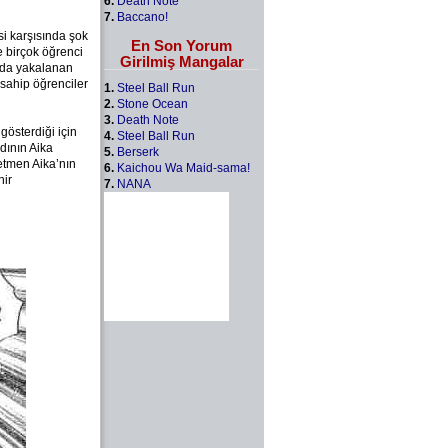
6.
Death Note
7.
Baccano!
i karşısında şok
En Son Yorum
e birçok öğrenci
Girilmiş Mangalar
unda yakalanan
 sahip öğrenciler
1.
Steel Ball Run
2.
Stone Ocean
3.
Death Note
gösterdiği için
4.
Steel Ball Run
dının Aika
5.
Berserk
retmen Aika’nın
6.
Kaichou Wa Maid-sama!
hir
7.
NANA