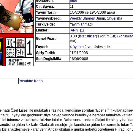
Gönderen:
Blue
Cilt Sayısı:
11
Yayım Tarihi:
1/5/2006 ile 19/5/2008 arası
Yayınevi/Dergi:
Weekly Shonen Jump
,
Shueisha
Türkiye'de:
Yayımlanmadı
Linkler:
[ANN]
[1]
8.80 (
İstatistikler
) (
Yorum Gir
) (
Yorumlar
Genel Puan:
Var)
Favori:
4 üyenin
favori listesinde
Giriş Tarihi:
11/01/2008
Son Değişiklik:
18/06/2008
Yasuhiro Kano
inagi Özel Lisesi ile mülakatı sırasında, kendisine sorulan “Eğer sihir kullanabil
una “Dünyayı ele geçirmek” diye cevap verince kendisiyle beraber mülakata katılan
ndisini tutamaz ve kahkaha krizine tutulur. Daha sonrasında mülakat ile bir şey hatır
endisine gülen kız kalır. Okula alınmadığı için kendisine gülen kızı sorumlu tutan T
u kızla yüzleşmeye karar verir. Ancak okulun o günkü nöbetçi öğretmeni Hiiragi, on