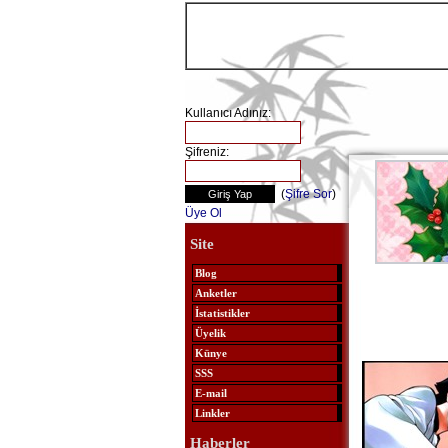
Kullanıcı Adınız:
Şifreniz:
(
Şifre Sor
)
Üye Ol
Site
Blog
Anketler
İstatistikler
Üyelik
Künye
SSS
E-mail
Linkler
Haberler