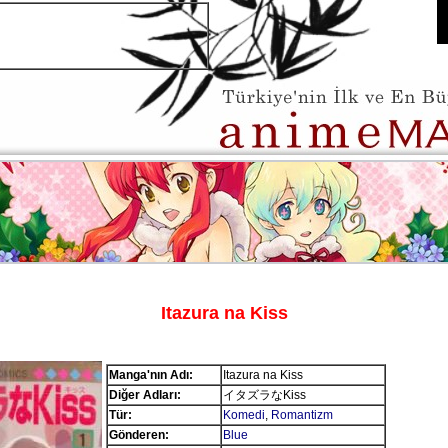
Itazura na Kiss
Manga'nın Adı:
Itazura na Kiss
Diğer Adları:
イタズラなKiss
Tür:
Komedi
,
Romantizm
Gönderen:
Blue