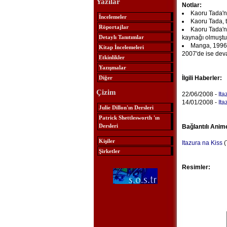
Yazılar
Notlar:
Kaoru Tada'n
İncelemeler
Kaoru Tada, t
Röportajlar
Kaoru Tada'n
Detaylı Tanıtımlar
kaynağı olmuştur
Manga, 1996’
Kitap İncelemeleri
2007'de ise devam
Etkinlikler
Yazışmalar
Diğer
İlgili Haberler:
Çizim
22/06/2008 -
Ita
14/01/2008 -
Ita
Julie Dillon'ın Dersleri
Patrick Shettlesworth 'ın
Dersleri
Bağlantılı Anim
Kişiler
Itazura na Kiss
(
Şirketler
Resimler: