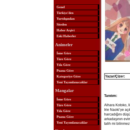
Genel
Türkiye'den
Yurtdışından
Siteden
Haber Arşivi
Eski Haberler
Animeler
İsme Göre
Türe Göre
Yıla Göre
Puana Göre
Yazar/Çizer:
Kategoriye Göre
Yeni Yayımlanacaklar
Mangalar
Tanıtım:
İsme Göre
Aihara Kotoko, li
Türe Göre
Irie Naoki’ye aç
Yıla Göre
harcadığını düşü
Puana Göre
arkadaşının evin
Yeni Yayımlanacaklar
talih mi bilinme