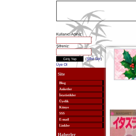
Kullanıcı Adınız:
Şifreniz:
(
Şifre Sor
)
Üye Ol
Site
Blog
Anketler
İstatistikler
Üyelik
Künye
SSS
E-mail
Linkler
Haberler