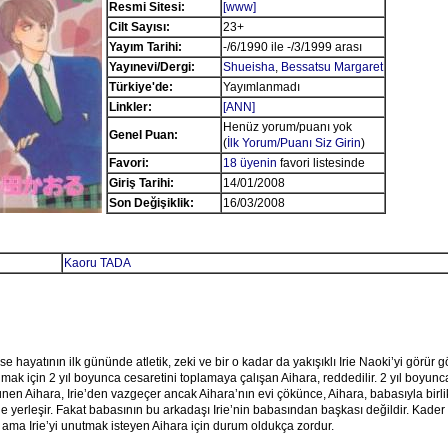
Resmi Sitesi:
[www]
Cilt Sayısı:
23+
Yayım Tarihi:
-/6/1990 ile -/3/1999 arası
Yayınevi/Dergi:
Shueisha
,
Bessatsu Margaret
Türkiye'de:
Yayımlanmadı
Linkler:
[ANN]
Henüz yorum/puanı yok
Genel Puan:
(
İlk Yorum/Puanı Siz Girin
)
Favori:
18 üyenin
favori listesinde
Giriş Tarihi:
14/01/2008
Son Değişiklik:
16/03/2008
Kaoru TADA
se hayatının ilk gününde atletik, zeki ve bir o kadar da yakışıklı Irie Naoki’yi görür g
ılmak için 2 yıl boyunca cesaretini toplamaya çalışan Aihara, reddedilir. 2 yıl boyun
nen Aihara, Irie’den vazgeçer ancak Aihara’nın evi çökünce, Aihara, babasıyla birli
e yerleşir. Fakat babasının bu arkadaşı Irie’nin babasından başkası değildir. Kader
z ama Irie’yi unutmak isteyen Aihara için durum oldukça zordur.