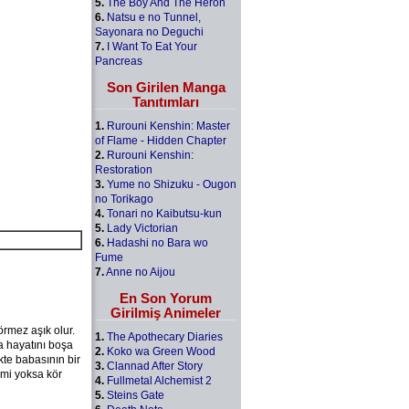
5.
The Boy And The Heron
6.
Natsu e no Tunnel,
Sayonara no Deguchi
7.
I Want To Eat Your
Pancreas
Son Girilen Manga
Tanıtımları
1.
Rurouni Kenshin: Master
of Flame - Hidden Chapter
2.
Rurouni Kenshin:
Restoration
3.
Yume no Shizuku - Ougon
no Torikago
4.
Tonari no Kaibutsu-kun
5.
Lady Victorian
6.
Hadashi no Bara wo
Fume
7.
Anne no Aijou
En Son Yorum
Girilmiş Animeler
örmez aşık olur.
1.
The Apothecary Diaries
ca hayatını boşa
2.
Koko wa Green Wood
kte babasının bir
3.
Clannad After Story
 mi yoksa kör
4.
Fullmetal Alchemist 2
5.
Steins Gate