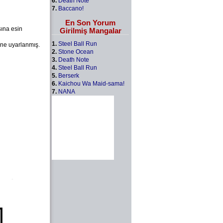
6.
Death Note
7.
Baccano!
En Son Yorum
ına esin
Girilmiş Mangalar
1.
Steel Ball Run
ine uyarlanmış.
2.
Stone Ocean
3.
Death Note
4.
Steel Ball Run
5.
Berserk
6.
Kaichou Wa Maid-sama!
7.
NANA