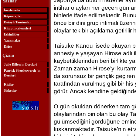
Japonya’da bütün haberler ayn
Yazılar
intihar olayları her geçen gün 
İncelemeler
binlerle ifade edilmektedir. Bun
Röportajlar
önce bir dini grup ihtimali üzer
Detaylı Tanıtımlar
Kitap İncelemeleri
olaylar tek bir açıklama getirilir h
Etkinlikler
Yazışmalar
Taisuke Kanou lisede okuyan bi
Diğer
annesiyle yaşayan Hirose adlı ik
Çizim
kaybettiklerinden beri birlikte y
Julie Dillon'ın Dersleri
Zaman zaman Hirose’yi kurtarma
Patrick Shettlesworth 'ın
da sorunsuz bir gençlik geçiren 
Dersleri
tarafından vurulmuş gibi bir his
Kişiler
görür. Ancak kendine geldiğinde
Şirketler
O gün okuldan dönerken tam gözl
olaylarından biri olan bu olay 
gülümsediğini gördüğüne emindi
kıskanmaktadır. Taisuke’nin etr