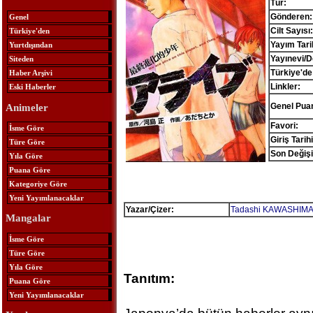
Tür:
Gönderen:
Genel
Cilt Sayısı:
Türkiye'den
Yayım Tari
Yurtdışından
Yayınevi/D
Siteden
Türkiye'de
Haber Arşivi
Linkler:
Eski Haberler
Genel Pua
Animeler
Favori:
İsme Göre
Giriş Tarihi
Türe Göre
Son Değişi
Yıla Göre
Puana Göre
Kategoriye Göre
Yeni Yayımlanacaklar
Yazar/Çizer:
Tadashi KAWASHIM
Mangalar
İsme Göre
Türe Göre
Yıla Göre
Tanıtım:
Puana Göre
Yeni Yayımlanacaklar