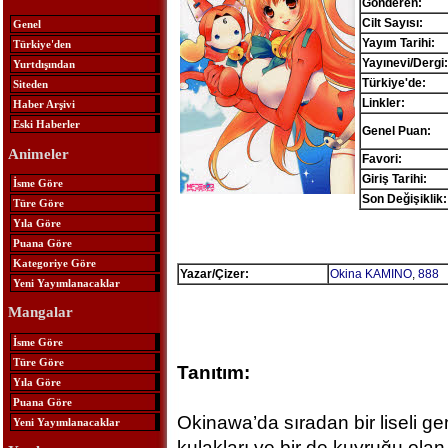
Gönderen:
Cilt Sayısı:
Genel
Yayım Tarihi:
Türkiye'den
Yayınevi/Dergi:
Yurtdışından
Türkiye'de:
Siteden
Linkler:
Haber Arşivi
Eski Haberler
Genel Puan:
Animeler
Favori:
Giriş Tarihi:
İsme Göre
Son Değişiklik:
Türe Göre
Yıla Göre
Puana Göre
Kategoriye Göre
Yazar/Çizer:
Okina KAMINO
,
888
Yeni Yayımlanacaklar
Mangalar
İsme Göre
Türe Göre
Tanıtım:
Yıla Göre
Puana Göre
Okinawa’da sıradan bir liseli genç
Yeni Yayımlanacaklar
kulakları ve bir de kuyruğu olan