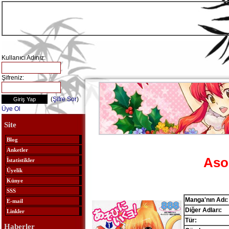
Kullanıcı Adınız:
Şifreniz:
(
Şifre Sor
)
Üye Ol
Site
Blog
Anketler
Asob
İstatistikler
Üyelik
Künye
SSS
Manga'nın Adı:
E-mail
Diğer Adları:
Linkler
Tür:
Haberler