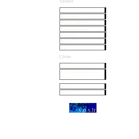
Yazılar
İncelemeler
Röportajlar
Detaylı Tanıtımlar
Kitap İncelemeleri
Etkinlikler
Yazışmalar
Diğer
Çizim
Julie Dillon'ın Dersleri
Patrick Shettlesworth 'ın
Dersleri
Kişiler
Şirketler