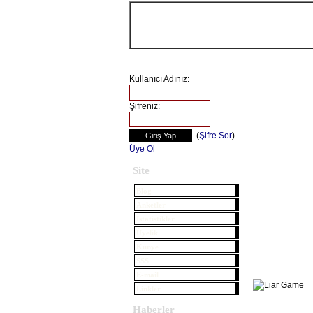
Kullanıcı Adınız:
Şifreniz:
(
Şifre Sor
)
Üye Ol
Site
Blog
Anketler
İstatistikler
Üyelik
Künye
SSS
E-mail
Linkler
Haberler