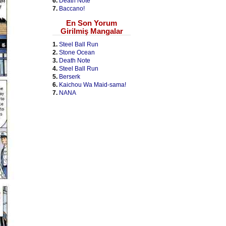
6.
Death Note
7.
Baccano!
En Son Yorum
Girilmiş Mangalar
1.
Steel Ball Run
2.
Stone Ocean
3.
Death Note
4.
Steel Ball Run
5.
Berserk
6.
Kaichou Wa Maid-sama!
7.
NANA