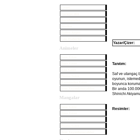
Genel
Türkiye'den
Yurtdışından
Siteden
Haber Arşivi
Eski Haberler
Yazar/Çizer:
Animeler
İsme Göre
Türe Göre
Tanıtım:
Yıla Göre
Saf ve utangaç b
Puana Göre
oyunun, istemede
Kategoriye Göre
boyunca korumak 
Yeni Yayımlanacaklar
Bir anda 100.000
Shinichi Akiyama
Mangalar
İsme Göre
Resimler:
Türe Göre
Yıla Göre
Puana Göre
Yeni Yayımlanacaklar