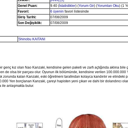
Linkler:
[ANN]
[1]
Genel Puan:
9.40 (
İstatistikler
) (
Yorum Gir
) (
Yorumları Oku
) (1 
Favori:
6 üyenin
favori listesinde
Giriş Tarihi:
07/08/2009
Son Değişiklik:
07/08/2009
Shinobu KAITANI
ir genç kız olan Nao Kanzaki, kendisine gelen paketi ve zarfı açtığında aklına bile
n de olsa bir parçası olur. Oyunun ilk bölümünde, kendisine verilen 100.000.000 
zorunda kalan Kanzaki, eski öğretmeni tarafından kolayca kandırılır ve elindeki p
.000 Yen borçlanan Kanzaki, çareyi hapisten yeni çıkan ve dahi bir dolandırıcı olar
 ile anlaşmakta bulur.