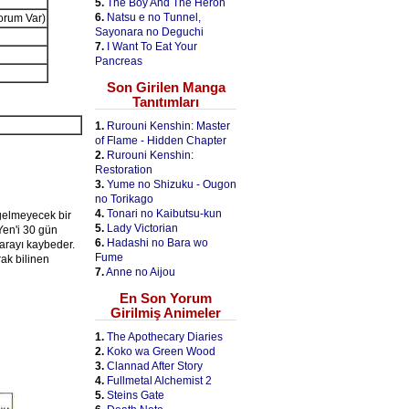
5.
The Boy And The Heron
6.
Natsu e no Tunnel,
Yorum Var)
Sayonara no Deguchi
7.
I Want To Eat Your
Pancreas
Son Girilen Manga
Tanıtımları
1.
Rurouni Kenshin: Master
of Flame - Hidden Chapter
2.
Rurouni Kenshin:
Restoration
3.
Yume no Shizuku - Ougon
no Torikago
4.
Tonari no Kaibutsu-kun
 gelmeyecek bir
5.
Lady Victorian
Yen'i 30 gün
6.
Hadashi no Bara wo
arayı kaybeder.
Fume
ak bilinen
7.
Anne no Aijou
En Son Yorum
Girilmiş Animeler
1.
The Apothecary Diaries
2.
Koko wa Green Wood
3.
Clannad After Story
4.
Fullmetal Alchemist 2
5.
Steins Gate