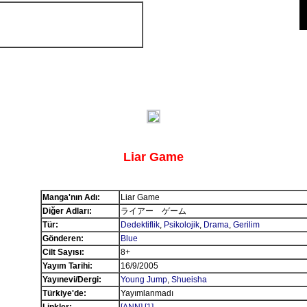
Liar Game
Manga'nın Adı:
Liar Game
Diğer Adları:
ライアー ゲーム
Tür:
Dedektiflik
,
Psikolojik
,
Drama
,
Gerilim
Gönderen:
Blue
Cilt Sayısı:
8+
Yayım Tarihi:
16/9/2005
Yayınevi/Dergi:
Young Jump
,
Shueisha
Türkiye'de:
Yayımlanmadı