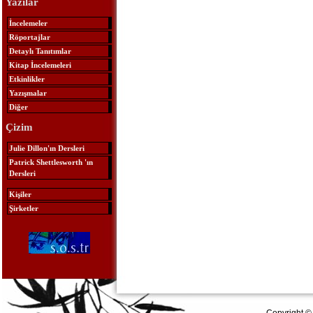
Yazılar
İncelemeler
Röportajlar
Detaylı Tanıtımlar
Kitap İncelemeleri
Etkinlikler
Yazışmalar
Diğer
Çizim
Julie Dillon'ın Dersleri
Patrick Shettlesworth 'ın
Dersleri
Kişiler
Şirketler