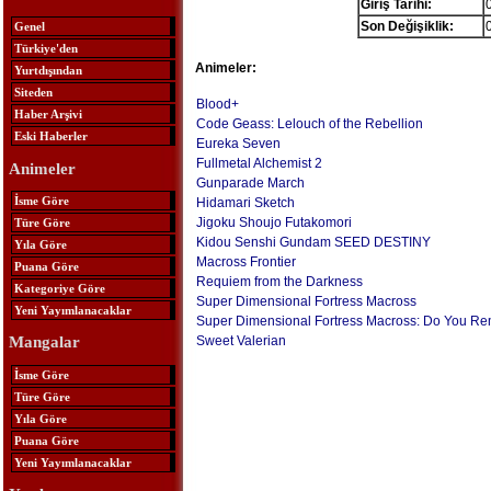
Giriş Tarihi:
Son Değişiklik:
Genel
Türkiye'den
Animeler:
Yurtdışından
Siteden
Blood+
Haber Arşivi
Code Geass: Lelouch of the Rebellion
Eski Haberler
Eureka Seven
Fullmetal Alchemist 2
Animeler
Gunparade March
İsme Göre
Hidamari Sketch
Jigoku Shoujo Futakomori
Türe Göre
Kidou Senshi Gundam SEED DESTINY
Yıla Göre
Macross Frontier
Puana Göre
Requiem from the Darkness
Kategoriye Göre
Super Dimensional Fortress Macross
Yeni Yayımlanacaklar
Super Dimensional Fortress Macross: Do You R
Sweet Valerian
Mangalar
İsme Göre
Türe Göre
Yıla Göre
Puana Göre
Yeni Yayımlanacaklar