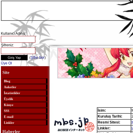
Kullanıcı Adınız:
Şifreniz:
(
Şifre Sor
)
Üye Ol
Site
Blog
Anketler
İstatistikler
Üyelik
Künye
İsim:
SSS
Kuruluş Tarihi:
E-mail
Resmi Sitesi:
Linkler
Linkler:
Haberler