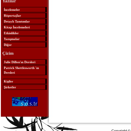
Yazılar
İncelemeler
Röportajlar
Detaylı Tanıtımlar
Kitap İncelemeleri
Etkinlikler
Yazışmalar
Diğer
Çizim
Julie Dillon'ın Dersleri
Patrick Shettlesworth 'ın
Dersleri
Kişiler
Şirketler