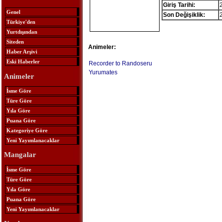
Giriş Tarihi:
Genel
Son Değişiklik:
Türkiye'den
Yurtdışından
Siteden
Animeler:
Haber Arşivi
Eski Haberler
Recorder to Randoseru
Yurumates
Animeler
İsme Göre
Türe Göre
Yıla Göre
Puana Göre
Kategoriye Göre
Yeni Yayımlanacaklar
Mangalar
İsme Göre
Türe Göre
Yıla Göre
Puana Göre
Yeni Yayımlanacaklar