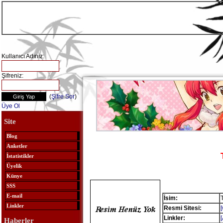
Kullanıcı Adınız:
Şifreniz:
(
Şifre Sor
)
Üye Ol
Site
Blog
Anketler
İstatistikler
Üyelik
Künye
SSS
E-mail
İsim:
Linkler
Resmi Sitesi:
Linkler:
Haberler