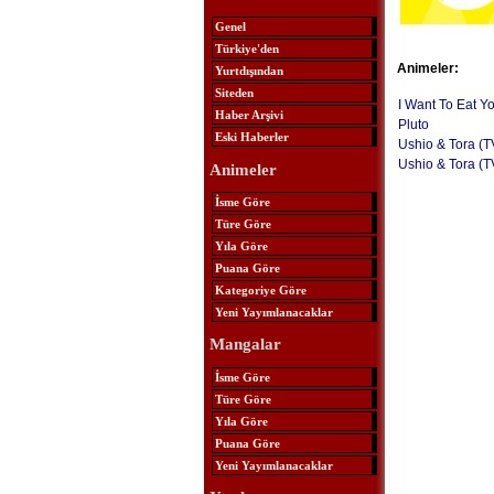
Genel
Türkiye'den
Animeler:
Yurtdışından
Siteden
I Want To Eat Y
Haber Arşivi
Pluto
Eski Haberler
Ushio & Tora (T
Ushio & Tora (T
Animeler
İsme Göre
Türe Göre
Yıla Göre
Puana Göre
Kategoriye Göre
Yeni Yayımlanacaklar
Mangalar
İsme Göre
Türe Göre
Yıla Göre
Puana Göre
Yeni Yayımlanacaklar