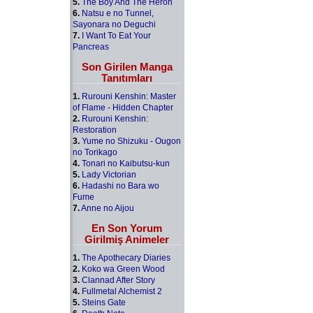
5.
The Boy And The Heron
6.
Natsu e no Tunnel,
Sayonara no Deguchi
7.
I Want To Eat Your
Pancreas
Son Girilen Manga
Tanıtımları
1.
Rurouni Kenshin: Master
of Flame - Hidden Chapter
2.
Rurouni Kenshin:
Restoration
3.
Yume no Shizuku - Ougon
no Torikago
4.
Tonari no Kaibutsu-kun
5.
Lady Victorian
6.
Hadashi no Bara wo
Fume
7.
Anne no Aijou
En Son Yorum
Girilmiş Animeler
1.
The Apothecary Diaries
2.
Koko wa Green Wood
3.
Clannad After Story
4.
Fullmetal Alchemist 2
5.
Steins Gate