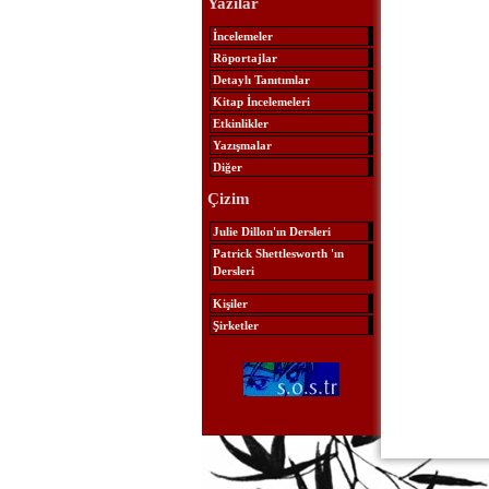
Yazılar
İncelemeler
Röportajlar
Detaylı Tanıtımlar
Kitap İncelemeleri
Etkinlikler
Yazışmalar
Diğer
Çizim
Julie Dillon'ın Dersleri
Patrick Shettlesworth 'ın
Dersleri
Kişiler
Şirketler