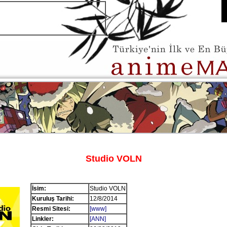
Studio VOLN
İsim:
Studio VOLN
Kuruluş Tarihi:
12/8/2014
Resmi Sitesi:
[www]
Linkler:
[ANN]