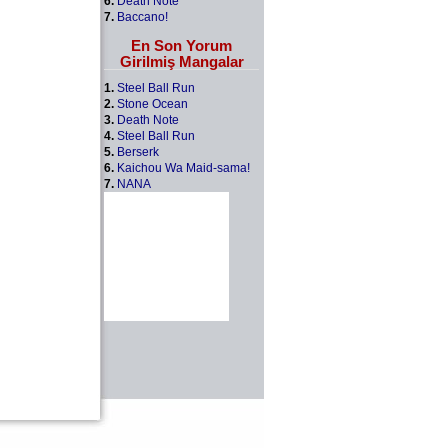
6.
Death Note
7.
Baccano!
En Son Yorum
Girilmiş Mangalar
1.
Steel Ball Run
2.
Stone Ocean
3.
Death Note
4.
Steel Ball Run
5.
Berserk
6.
Kaichou Wa Maid-sama!
7.
NANA