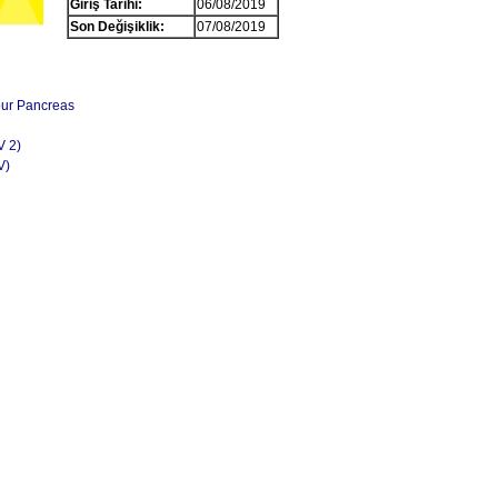
Giriş Tarihi:
06/08/2019
Son Değişiklik:
07/08/2019
our Pancreas
V 2)
V)