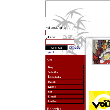
Kullanıcı Adınız:
Şifreniz:
(
Şifre Sor
)
Üye Ol
Site
Blog
Anketler
İstatistikler
Üyelik
Künye
SSS
E-mail
Linkler
Haberler