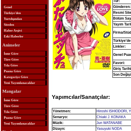
Tür:
Gönderen:
Genel
Resmi Site
Türkiye'den
Bölüm Sayı
Yurtdışından
Yayım Tari
Siteden
Haber Arşivi
Firma/Stü
Eski Haberler
Türkiye'de
Animeler
Linkler:
İsme Göre
Genel Pua
Türe Göre
Favori:
Yıla Göre
Giriş Tarihi
Puana Göre
Son Değişi
Kategoriye Göre
Yeni Yayımlanacaklar
Mangalar
Yapımcılar/Sanatçılar:
İsme Göre
Türe Göre
Yönetmen:
Hiroshi ISHIODORI
,
Y
Yıla Göre
Senaryo:
Chiaki J. KONAKA
Puana Göre
Müzik:
Jun WATANABE
Yeni Yayımlanacaklar
Dizayn:
Yasuyuki NODA