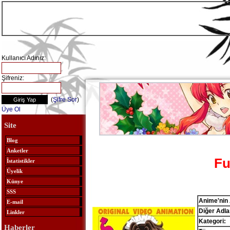
Kullanıcı Adınız:
Şifreniz:
(
Şifre Sor
)
Üye Ol
Site
Blog
Anketler
Fu
İstatistikler
Üyelik
Künye
SSS
Anime'nin 
E-mail
Diğer Adlar
Linkler
Kategori:
Haberler