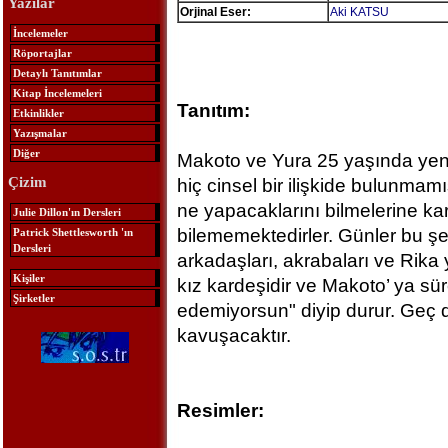
Yazılar
Orjinal Eser:
Aki KATSU
İncelemeler
Röportajlar
Detaylı Tanıtımlar
Kitap İncelemeleri
Tanıtım:
Etkinlikler
Yazışmalar
Diğer
Makoto ve Yura 25 yaşında yeni ev
Çizim
hiç cinsel bir ilişkide bulunmamı
ne yapacaklarını bilmelerine kar
Julie Dillon'ın Dersleri
bilememektedirler. Günler bu şe
Patrick Shettlesworth 'ın
Dersleri
arkadaşları, akrabaları ve Rika 
Kişiler
kız kardeşidir ve Makoto’ ya sür
Şirketler
edemiyorsun" diyip durur. Geç de
kavuşacaktır.
Resimler: