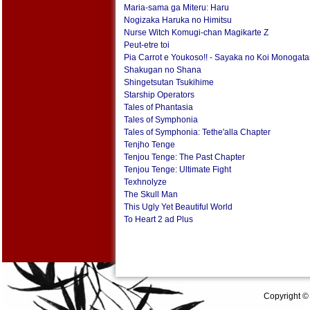
Maria-sama ga Miteru: Haru
Nogizaka Haruka no Himitsu
Nurse Witch Komugi-chan Magikarte Z
Peut-etre toi
Pia Carrot e Youkoso!! - Sayaka no Koi Monogatar
Shakugan no Shana
Shingetsutan Tsukihime
Starship Operators
Tales of Phantasia
Tales of Symphonia
Tales of Symphonia: Tethe'alla Chapter
Tenjho Tenge
Tenjou Tenge: The Past Chapter
Tenjou Tenge: Ultimate Fight
Texhnolyze
The Skull Man
This Ugly Yet Beautiful World
To Heart 2 ad Plus
Copyright ©