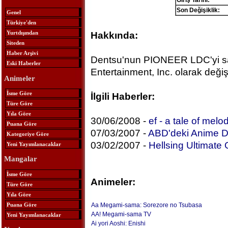
Giriş Tarihi:
Son Değişiklik:
Genel
Türkiye'den
Yurtdışından
Hakkında:
Siteden
Haber Arşivi
Dentsu'nun PIONEER LDC'yi sat
Eski Haberler
Entertainment, Inc. olarak değişt
Animeler
İsme Göre
İlgili Haberler:
Türe Göre
Yıla Göre
30/06/2008 -
ef - a tale of melo
Puana Göre
07/03/2007 -
ABD'deki Anime Da
Kategoriye Göre
03/02/2007 -
Hellsing Ultimate 
Yeni Yayımlanacaklar
Mangalar
İsme Göre
Animeler:
Türe Göre
Yıla Göre
Puana Göre
Aa Megami-sama: Sorezore no Tsubasa
AA! Megami-sama TV
Yeni Yayımlanacaklar
Ai yori Aoshi: Enishi