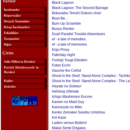
Yazılar
Black Lagoon
Black Lagoon: The Second Barrage
İncelemeler
Bokusatsu Tenshi Dokuro-chan
Röportajlar
Boys Be...
Detaylı Tanıtımlar
Burn Up Scramble
Kitap İncelemeleri
Busou Renkin
Etkinlikler
Dual! Parallel Trouble Adventures
Yazışmalar
ef - a tale of melodies.
ef - a tale of memories.
Diğer
Ergo Proxy
Çizim
Fate/stay night
Fushigi Yuugi Eikoden
Julie Dillon'ın Dersleri
Futari Ecchi
Patrick Shettlesworth 'ın
Gauche the Cellist
Dersleri
Ghost in the Shell: Stand Alone Complex - Tachik
Kişiler
Ghost in the Shell: Stand Alone Complex - The 
Hayate no Gotoku!
Şirketler
Hellsing Ultimate
Ichigo Mashimaro Encore
Kamen no Maid Guy
Kannazuki no Miko
Kenko Zenrakei Suieibu Umishou
Koi Kaze
Ladies versus Butlers!
Makai Senki Disgaea