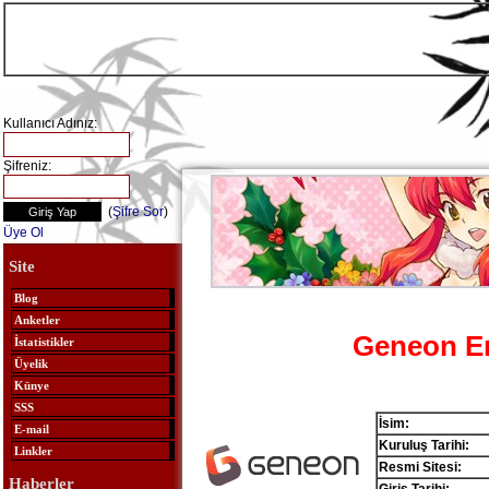
Kullanıcı Adınız:
Şifreniz:
(
Şifre Sor
)
Üye Ol
Site
Blog
Anketler
Geneon En
İstatistikler
Üyelik
Künye
SSS
İsim:
E-mail
Kuruluş Tarihi:
Linkler
Resmi Sitesi:
Haberler