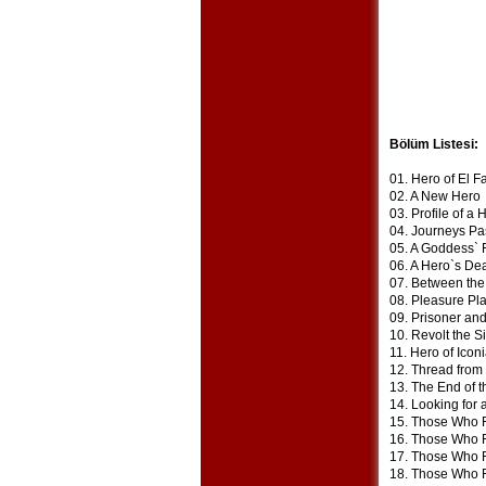
Bölüm Listesi:
01. Hero of El Fa
02. A New Hero
03. Profile of a 
04. Journeys Pa
05. A Goddess` F
06. A Hero`s Dea
07. Between the
08. Pleasure Pl
09. Prisoner an
10. Revolt the S
11. Hero of Icon
12. Thread fro
13. The End of 
14. Looking for
15. Those Who R
16. Those Who R
17. Those Who R
18. Those Who R