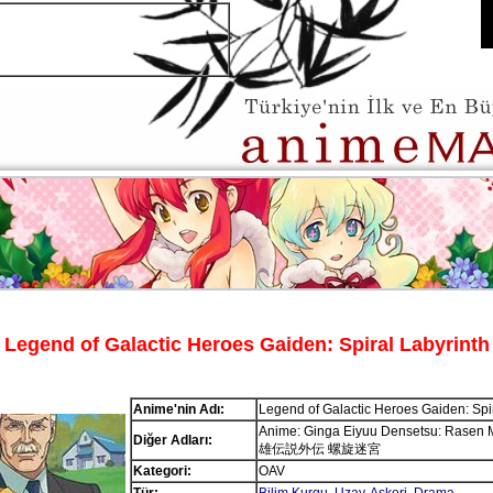
Legend of Galactic Heroes Gaiden: Spiral Labyrinth
Anime'nin Adı:
Legend of Galactic Heroes Gaiden: Spir
Anime: Ginga Eiyuu Densetsu: Rase
Diğer Adları:
雄伝説外伝 螺旋迷宮
Kategori:
OAV