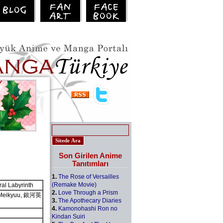
Son Girilen Anime
Tanıtımları
1.
The Rose of Versailles
(Remake Movie)
al Labyrinth
2.
Love Through a Prism
n Meikyuu, 銀河英
3.
The Apothecary Diaries
4.
Kamonohashi Ron no
Kindan Suiri