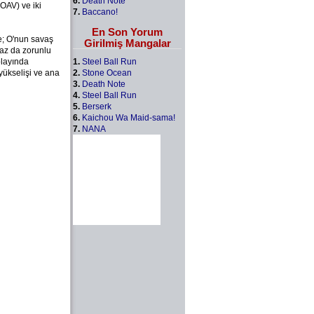
6.
Death Note
OAV) ve iki
7.
Baccano!
En Son Yorum
e; O'nun savaş
Girilmiş Mangalar
raz da zorunlu
1.
Steel Ball Run
olayında
2.
Stone Ocean
yükselişi ve ana
3.
Death Note
4.
Steel Ball Run
5.
Berserk
6.
Kaichou Wa Maid-sama!
7.
NANA