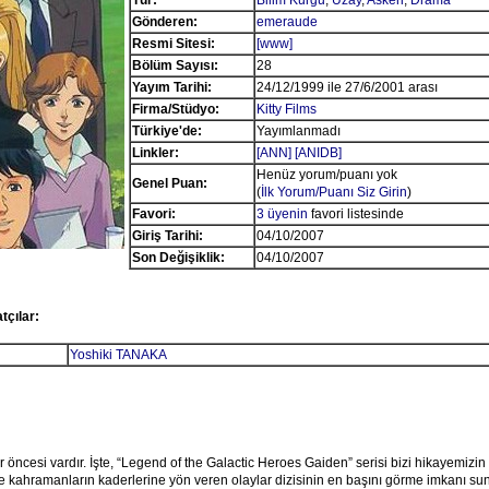
Tür:
Bilim Kurgu
,
Uzay
,
Askeri
,
Drama
Gönderen:
emeraude
Resmi Sitesi:
[www]
Bölüm Sayısı:
28
Yayım Tarihi:
24/12/1999 ile 27/6/2001 arası
Firma/Stüdyo:
Kitty Films
Türkiye'de:
Yayımlanmadı
Linkler:
[ANN]
[ANIDB]
Henüz yorum/puanı yok
Genel Puan:
(
İlk Yorum/Puanı Siz Girin
)
Favori:
3 üyenin
favori listesinde
Giriş Tarihi:
04/10/2007
Son Değişiklik:
04/10/2007
tçılar:
Yoshiki TANAKA
r öncesi vardır. İşte, “Legend of the Galactic Heroes Gaiden” serisi bizi hikayemizi
e kahramanların kaderlerine yön veren olaylar dizisinin en başını görme imkanı s