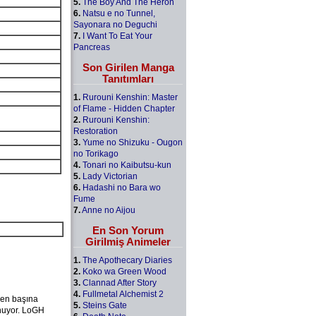
5.
The Boy And The Heron
6.
Natsu e no Tunnel,
Sayonara no Deguchi
7.
I Want To Eat Your
Pancreas
Son Girilen Manga
Tanıtımları
1.
Rurouni Kenshin: Master
of Flame - Hidden Chapter
2.
Rurouni Kenshin:
Restoration
3.
Yume no Shizuku - Ougon
no Torikago
4.
Tonari no Kaibutsu-kun
5.
Lady Victorian
6.
Hadashi no Bara wo
Fume
7.
Anne no Aijou
En Son Yorum
Girilmiş Animeler
1.
The Apothecary Diaries
2.
Koko wa Green Wood
3.
Clannad After Story
4.
Fullmetal Alchemist 2
n en başına
5.
Steins Gate
unuyor. LoGH