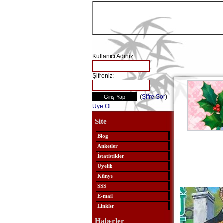
Kullanıcı Adınız:
Şifreniz:
(
Şifre Sor
)
Üye Ol
Site
Blog
Anketler
İstatistikler
Üyelik
Künye
SSS
E-mail
Linkler
Haberler