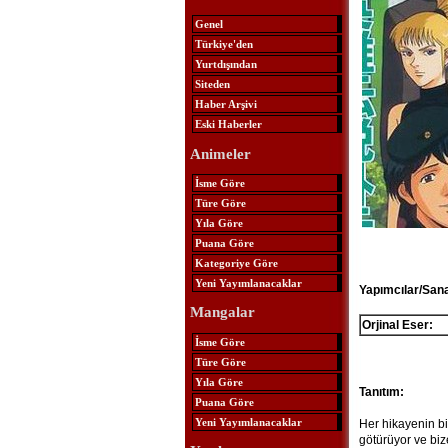
Genel
Türkiye'den
Yurtdışından
Siteden
Haber Arşivi
Eski Haberler
Animeler
İsme Göre
Türe Göre
Yıla Göre
Puana Göre
Kategoriye Göre
Yeni Yayımlanacaklar
Yapımcılar/Sana
Mangalar
Orjinal Eser:
İsme Göre
Türe Göre
Yıla Göre
Tanıtım:
Puana Göre
Yeni Yayımlanacaklar
Her hikayenin bi
götürüyor ve biz