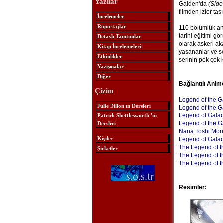
Yazılar
Gaiden'da
(Side
filmden izler taşı
İncelemeler
Röportajlar
110 bölümlük an
tarihi eğitimi g
Detaylı Tanıtımlar
olarak askeri ak
Kitap İncelemeleri
yaşananlar ve so
Etkinlikler
serinin pek çok k
Yazışmalar
Diğer
Bağlantılı Anim
Çizim
Legend of the Ga
Julie Dillon'ın Dersleri
Legend of the G
Legend of Galac
Patrick Shettlesworth 'ın
Legend of the G
Dersleri
Nana Toshi Mon
Kişiler
Legend of Galact
The Legend of t
Şirketler
The Legend of th
The Legend of th
Resimler: