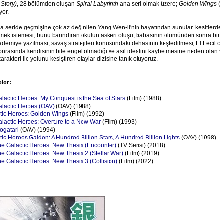
 Story)
, 28 bölümden oluşan
Spiral Labyrinth
ana seri olmak üzere;
Golden Wings
(
yor.
a seride geçmişine çok az değinilen Yang Wen-li'nin hayatından sunulan kesitlerd
örmek istemesi, bunu barındıran okulun askeri oluşu, babasının ölümünden sonra bi
ademiye yazılması, savaş stratejileri konusundaki dehasının keşfedilmesi, El Fecil 
nrasında kendisinin bile engel olmadığı ve asıl idealini kaybetmesine neden olan 
arakteri ile yolunu kesiştiren olaylar dizisine tanık oluyoruz.
eler:
lactic Heroes: My Conquest is the Sea of Stars
(Film) (1988)
alactic Heroes (OAV)
(OAV) (1988)
tic Heroes: Golden Wings
(Film) (1992)
alactic Heroes: Overture to a New War
(Film) (1993)
ogatari
(OAV) (1994)
ic Heroes Gaiden: A Hundred Billion Stars, A Hundred Billion Lights
(OAV) (1998)
he Galactic Heroes: New Thesis (Encounter)
(TV Serisi) (2018)
e Galactic Heroes: New Thesis 2 (Stellar War)
(Film) (2019)
e Galactic Heroes: New Thesis 3 (Collision)
(Film) (2022)