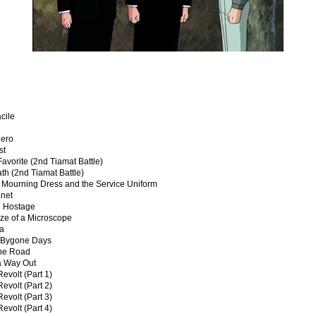
cile
Hero
st
avorite (2nd Tiamat Battle)
th (2nd Tiamat Battle)
 Mourning Dress and the Service Uniform
anet
d Hostage
ize of a Microscope
ia
m Bygone Days
the Road
 a Way Out
evolt (Part 1)
evolt (Part 2)
evolt (Part 3)
evolt (Part 4)