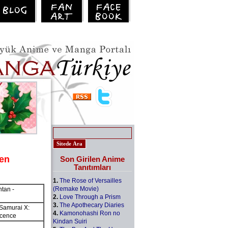
en
Son Girilen Anime
Tanıtımları
1.
The Rose of Versailles
(Remake Movie)
tan -
2.
Love Through a Prism
3.
The Apothecary Diaries
urai X:
4.
Kamonohashi Ron no
scence
Kindan Suiri