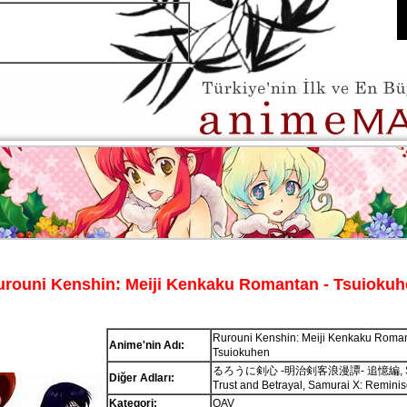
urouni Kenshin: Meiji Kenkaku Romantan - Tsuiokuh
Rurouni Kenshin: Meiji Kenkaku Roman
Anime'nin Adı:
Tsuiokuhen
るろうに剣心 -明治剣客浪漫譚- 追憶編, Sam
Diğer Adları:
Trust and Betrayal, Samurai X: Remini
Kategori:
OAV