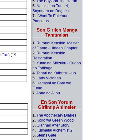
5.
The Boy And The Heron
6.
Natsu e no Tunnel,
Sayonara no Deguchi
7.
I Want To Eat Your
Pancreas
Son Girilen Manga
Tanıtımları
1.
Rurouni Kenshin: Master
of Flame - Hidden Chapter
2.
Rurouni Kenshin:
ı Oku
) (19
Restoration
3.
Yume no Shizuku - Ougon
no Torikago
4.
Tonari no Kaibutsu-kun
5.
Lady Victorian
6.
Hadashi no Bara wo
Fume
7.
Anne no Aijou
En Son Yorum
Girilmiş Animeler
1.
The Apothecary Diaries
2.
Koko wa Green Wood
3.
Clannad After Story
4.
Fullmetal Alchemist 2
5.
Steins Gate