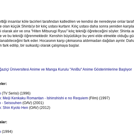
ettiği insanlar köle tacirleri tarafından katledilen ve kendisi de neredeyse onlar tara
olan küçük Shinta'yı bir kılıç ustası kurtarır. Kılıç ustası daha sonra yeniden karşıla
olarak alır ve ona "Hiten Mitsurugi Ryuu" kılıç tekniği öğreteceğini söyler. Shinta a
te ve bu tekniği öğrenmektedir. Kenshin büyüdükçe bu yeni elde etmekte olduğu gü
lanabileceğini fark eder. Hocasının karşı çıkmasına aldırmadan dağdan ayrılır. Da
fark edilip, bir suikastçı olarak çalışmaya başlar.
aziçi Üniversitesi Anime ve Manga Kurulu "AniBu" Anime Gösterimlerine Başlıyor
eler:
n
(TV Serisi) (1996)
: Meiji Kenkaku Romantan - Ishinshishi e no Requiem
(Film) (1997)
 - Seisouhen
(OAV) (2001)
: Shin Kyoto Hen
(OAV) (2012)
alar:
n
(1994)