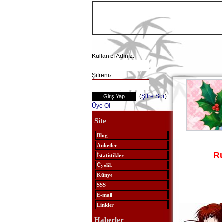
Kullanıcı Adınız:
Şifreniz:
(
Şifre Sor
)
Üye Ol
Site
Blog
Anketler
R
İstatistikler
Üyelik
Künye
SSS
E-mail
Linkler
Haberler