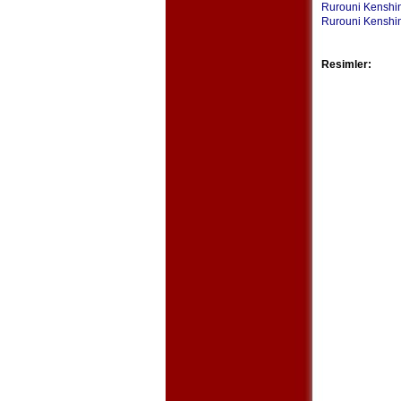
Rurouni Kenshin
Rurouni Kenshin
Resimler: