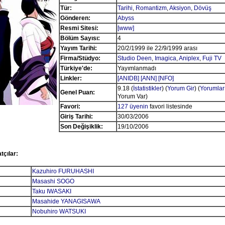
Tür:
Tarihi
,
Romantizm
,
Aksiyon
,
Dövüş
Gönderen:
Abyss
Resmi Sitesi:
[www]
Bölüm Sayısı:
4
Yayım Tarihi:
20/2/1999 ile 22/9/1999 arası
Firma/Stüdyo:
Studio Deen
,
Imagica
,
Aniplex
,
Fuji TV
Türkiye'de:
Yayımlanmadı
Linkler:
[ANIDB]
[ANN]
[NFO]
9.18 (
İstatistikler
) (
Yorum Gir
) (
Yorumlar
Genel Puan:
Yorum Var)
Favori:
127 üyenin
favori listesinde
Giriş Tarihi:
30/03/2006
Son Değişiklik:
19/10/2006
tçılar:
Kazuhiro FURUHASHI
Masashi SOGO
Taku IWASAKI
Masahide YANAGISAWA
Nobuhiro WATSUKI