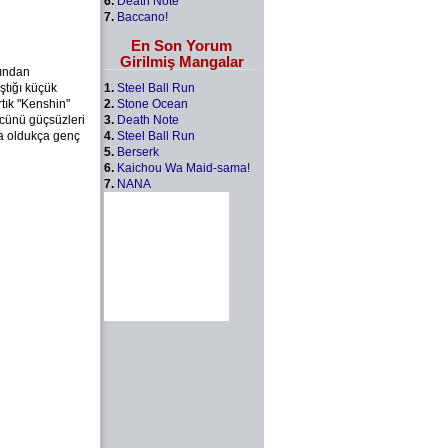
6.
Death Note
7.
Baccano!
En Son Yorum
Girilmiş Mangalar
fından
1.
Steel Ball Run
ştığı küçük
2.
Stone Ocean
rtık "Kenshin"
3.
Death Note
cünü güçsüzleri
4.
Steel Ball Run
ha oldukça genç
5.
Berserk
6.
Kaichou Wa Maid-sama!
7.
NANA