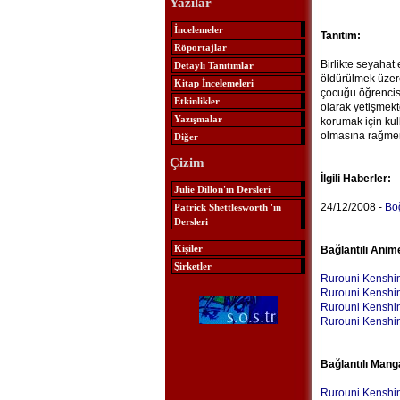
Yazılar
İncelemeler
Tanıtım:
Röportajlar
Birlikte seyahat 
Detaylı Tanıtımlar
öldürülmek üzere 
Kitap İncelemeleri
çocuğu öğrencisi 
Etkinlikler
olarak yetişmek
Yazışmalar
korumak için kul
olmasına rağmen 
Diğer
Çizim
İlgili Haberler:
Julie Dillon'ın Dersleri
24/12/2008 -
Boğ
Patrick Shettlesworth 'ın
Dersleri
Kişiler
Bağlantılı Anim
Şirketler
Rurouni Kenshi
Rurouni Kenshin
Rurouni Kenshin
Rurouni Kenshin
Bağlantılı Mang
Rurouni Kenshi