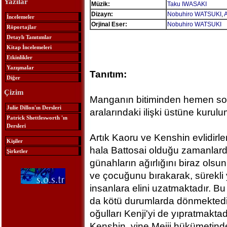
Yazılar
Müzik:
Taku IWASAKI
Dizayn:
Nobuhiro WATSUKI
,
İncelemeler
Orjinal Eser:
Nobuhiro WATSUKI
Röportajlar
Detaylı Tanıtımlar
Kitap İncelemeleri
Etkinlikler
Yazışmalar
Tanıtım:
Diğer
Çizim
Manganın bitiminden hemen son
Julie Dillon'ın Dersleri
aralarındaki ilişki üstüne kurul
Patrick Shettlesworth 'ın
Dersleri
Artık Kaoru ve Kenshin evlidirler
Kişiler
hala Battosai olduğu zamanlarda
Şirketler
günahların ağırlığını biraz olsun
ve çocuğunu bırakarak, sürekli
insanlara elini uzatmaktadır. B
da kötü durumlarda dönmektedir
oğulları Kenji'yi de yıpratmaktad
Kenshin, yine Meiji hükümetinden