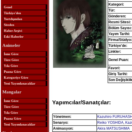
Kategori:
Genel
Tür:
Türkiye'den
Gönderen:
Yurtdışından
Resmi Sitesi:
Siteden
Bölüm Sayısı:
Haber Arşivi
Yayım Tarihi:
Eski Haberler
Firma/Stüdyo:
Animeler
Türkiye'de:
Linkler:
İsme Göre
Genel Puan:
Türe Göre
Yıla Göre
Favori:
Puana Göre
Giriş Tarihi:
Kategoriye Göre
Son Değişiklik
Yeni Yayımlanacaklar
Mangalar
İsme Göre
Yapımcılar/Sanatçılar:
Türe Göre
Yıla Göre
Yönetmen:
Kazuhiro FURUHASH
Puana Göre
Senaryo:
Reiko YOSHIDA
,
Kaz
Yeni Yayımlanacaklar
Animasyon:
Akira MATSUSHIMA