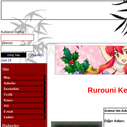
Kullanıcı Adınız:
Şifreniz:
(
Şifre Sor
)
Üye Ol
Site
Blog
Anketler
Rurouni Ke
İstatistikler
Üyelik
Künye
SSS
Anime'nin Adı
E-mail
Linkler
Diğer Adları:
Haberler