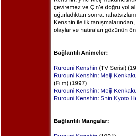
çeviremez ve Çin'e doğru yol al
uğurladıktan sonra, rahatsızlan
Kenshin ile ilk tanışmalarından,
olaylar ve hatıraları gözünün 
Bağlantılı Animeler:
Rurouni Kenshin
(TV Serisi) (1
Rurouni Kenshin: Meiji Kenkak
(Film) (1997)
Rurouni Kenshin: Meiji Kenkak
Rurouni Kenshin: Shin Kyoto H
Bağlantılı Mangalar: