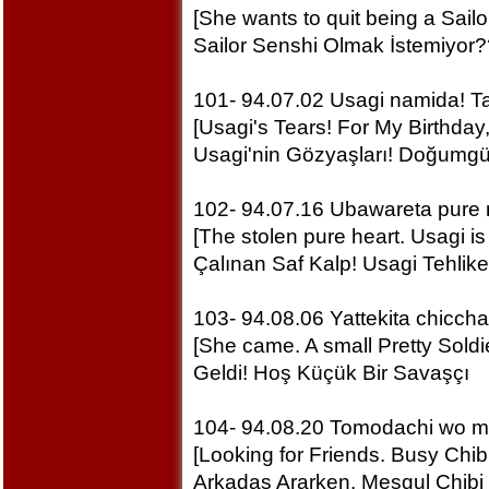
[She wants to quit being a Sailo
Sailor Senshi Olmak İstemiyor?
101- 94.07.02 Usagi namida! Ta
[Usagi's Tears! For My Birthday,
Usagi'nin Gözyaşları! Doğumgü
102- 94.07.16 Ubawareta pure n
[The stolen pure heart. Usagi is 
Çalınan Saf Kalp! Usagi Tehlik
103- 94.08.06 Yattekita chicch
[She came. A small Pretty Soldie
Geldi! Hoş Küçük Bir Savaşçı
104- 94.08.20 Tomodachi wo m
[Looking for Friends. Busy Chib
Arkadaş Ararken. Meşgul Chib