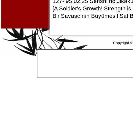
127- 95.02.25 Senshi no Jikak
[A Soldier's Growth! Strength is
Bir Savaşçının Büyümesi! Saf 
Copyright ©