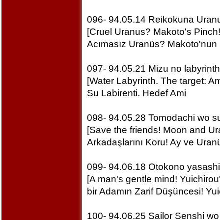
096- 94.05.14 Reikokuna Uran
[Cruel Uranus? Makoto's Pinch!
Acımasız Uranüs? Makoto'nun S
097- 94.05.21 Mizu no labyrint
[Water Labyrinth. The target: Am
Su Labirenti. Hedef Ami
098- 94.05.28 Tomodachi wo s
[Save the friends! Moon and Ur
Arkadaşlarını Koru! Ay ve Uranüs
099- 94.06.18 Otokono yasashis
[A man's gentle mind! Yuichirou'
bir Adamın Zarif Düşüncesi! Yui
100- 94.06.25 Sailor Senshi w