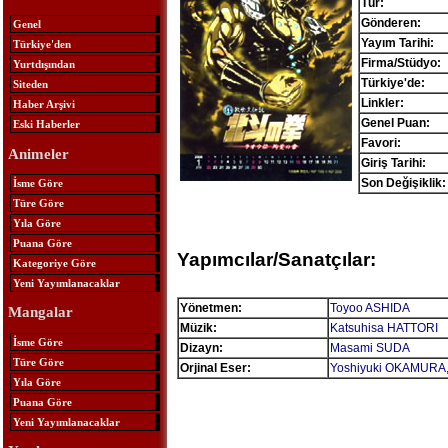
Tür:
Gönderen:
Genel
Yayım Tarihi:
Türkiye'den
Firma/Stüdyo:
Yurtdışından
Türkiye'de:
Siteden
Linkler:
Haber Arşivi
Genel Puan:
Eski Haberler
Favori:
Animeler
Giriş Tarihi:
Son Değişiklik:
İsme Göre
Türe Göre
Yıla Göre
Puana Göre
Yapımcılar/Sanatçılar:
Kategoriye Göre
Yeni Yayımlanacaklar
Yönetmen:
Toyoo ASHIDA
Mangalar
Müzik:
Katsuhisa HATTORI
İsme Göre
Dizayn:
Masami SUDA
Türe Göre
Orjinal Eser:
Yoshiyuki OKAMURA
Yıla Göre
Puana Göre
Yeni Yayımlanacaklar