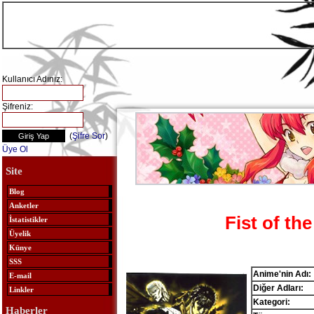
Kullanıcı Adınız:
Şifreniz:
(
Şifre Sor
)
Üye Ol
Site
Blog
Anketler
Fist of th
İstatistikler
Üyelik
Künye
SSS
Anime'nin Adı:
E-mail
Diğer Adları:
Linkler
Kategori:
Haberler