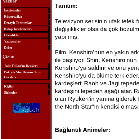
Yazılar
Tanıtım:
İncelemeler
Röportajlar
Televizyon serisinin ufak tefek f
Detaylı Tanıtımlar
değişiklikler olsa da çok bozul
Kitap İncelemeleri
Etkinlikler
yapılmış.
Yazışmalar
Diğer
Film, Kenshiro'nun en yakın ar
Çizim
ile başlıyor. Shin, Kenshiro'nun 
Julie Dillon'ın Dersleri
Kenshiro'ya saldırır ve onu yen
Patrick Shettlesworth 'ın
Kenshiro'yu da ölüme terk eder
Dersleri
kardeşleri; Raoh ve Jagi tepede
Kişiler
kardeşini tepeden aşağı atar. R
Şirketler
olan Ryuken'in yanına giderek K
the North Star"ın kendisi olması 
Bağlantılı Animeler: