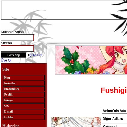
Kullanıcı Adınız:
Şifreniz:
(
Şifre Sor
)
Üye Ol
Site
Blog
Anketler
Fushigi
İstatistikler
Üyelik
Künye
SSS
Anime'nin Adı:
E-mail
Linkler
Diğer Adları:
Haberler
Kategori: