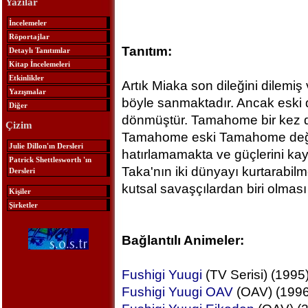
Yazılar
İncelemeler
Röportajlar
Tanıtım:
Detaylı Tanıtımlar
Kitap İncelemeleri
Etkinlikler
Artık Miaka son dileğini dilemi
Yazışmalar
böyle sanmaktadır. Ancak eski 
Diğer
dönmüştür. Tamahome bir kez dah
Çizim
Tamahome eski Tamahome değildi
Julie Dillon'ın Dersleri
hatırlamamakta ve güçlerini kay
Patrick Shettlesworth 'ın
Taka'nın iki dünyayı kurtarabil
Dersleri
kutsal savaşçılardan biri olmas
Kişiler
Şirketler
Bağlantılı Animeler:
Fushigi Yuugi
(TV Serisi) (1995
Fushigi Yuugi OAV
(OAV) (1996