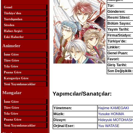
Tür:
Genel
Gönderen:
Türkiye'den
Resmi Sitesi:
Yurtdışından
Bölüm Sayısı:
Siteden
Yayım Tarihi:
Haber Arşivi
Firma/Stüdyo:
Eski Haberler
Türkiye'de:
Animeler
Linkler:
Genel Puan:
İsme Göre
Favori:
Türe Göre
Giriş Tarihi:
Yıla Göre
Son Değişiklik:
Puana Göre
Kategoriye Göre
Yeni Yayımlanacaklar
Mangalar
Yapımcılar/Sanatçılar:
İsme Göre
Türe Göre
Yönetmen:
Hajime KAMEGAKI
Yıla Göre
Müzik:
Yusuke HONMA
Puana Göre
Dizayn:
Hideyuki MOTOHASH
Yeni Yayımlanacaklar
Orjinal Eser:
Yuu WATASE