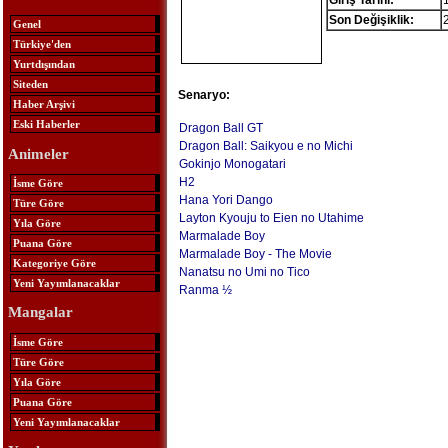
Giriş Tarihi:
Son Değişiklik:
Genel
Türkiye'den
Yurtdışından
Siteden
Senaryo:
Haber Arşivi
Eski Haberler
Dragon Ball GT
Dragon Ball: Saikyou e no Michi
Animeler
Gokinjo Monogatari
H2
İsme Göre
Hana Yori Dango
Türe Göre
Layton Kyouju to Eien no Utahime
Yıla Göre
Marmalade Boy
Puana Göre
Marmalade Boy - The Movie
Kategoriye Göre
Nanatsu no Umi no Tico
Yeni Yayımlanacaklar
Ranma ½
Mangalar
İsme Göre
Türe Göre
Yıla Göre
Puana Göre
Yeni Yayımlanacaklar