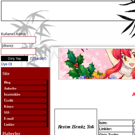
Kullanıcı Adınız:
Şifreniz:
(
Şifre Sor
)
Üye Ol
Site
Blog
Anketler
A
İstatistikler
Üyelik
Künye
SSS
E-mail
İsim:
Linkler
Linkler:
Haberler