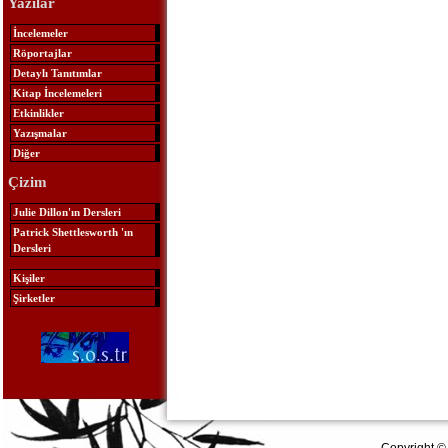
Yazılar
İncelemeler
Röportajlar
Detaylı Tanıtımlar
Kitap İncelemeleri
Etkinlikler
Yazışmalar
Diğer
Çizim
Julie Dillon'ın Dersleri
Patrick Shettlesworth 'ın
Dersleri
Kişiler
Şirketler