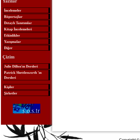
Yazılar
İncelemeler
Röportajlar
Detaylı Tanıtımlar
Kitap İncelemeleri
Etkinlikler
Yazışmalar
Diğer
Çizim
Julie Dillon'ın Dersleri
Patrick Shettlesworth 'ın
Dersleri
Kişiler
Şirketler