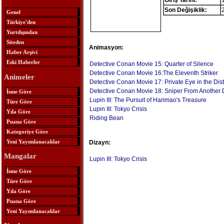
Giriş Tarihi:
Son Değişiklik:
Genel
Türkiye'den
Yurtdışından
Siteden
Animasyon:
Haber Arşivi
Eski Haberler
Detective Conan Movie 15: Quarter of Silence
Detective Conan Movie 16:The Eleventh Striker
Animeler
Detective Conan Movie 17: Private Eye in the Dis
Detective Conan Movie 18: Sniper From Another
İsme Göre
Lupin III: The Pursuit of Harimao's Treasure
Türe Göre
Lupin III: Tokyo Crisis
Yıla Göre
Riding Bean
Puana Göre
Kategoriye Göre
Yeni Yayımlanacaklar
Dizayn:
Mangalar
Lupin III: Tokyo Crisis
İsme Göre
Türe Göre
Yıla Göre
Puana Göre
Yeni Yayımlanacaklar