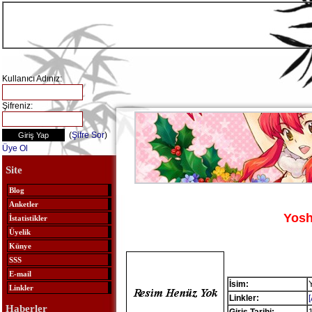
Kullanıcı Adınız:
Şifreniz:
(
Şifre Sor
)
Üye Ol
Site
Blog
Anketler
Yosh
İstatistikler
Üyelik
Künye
SSS
E-mail
İsim:
Linkler
Linkler:
Haberler