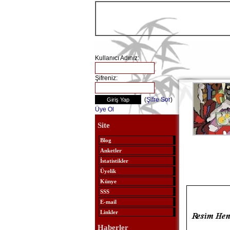
Kullanıcı Adınız:
Şifreniz:
(
Şifre Sor
)
Üye Ol
Site
Blog
Anketler
İstatistikler
Üyelik
Künye
SSS
E-mail
Linkler
Haberler