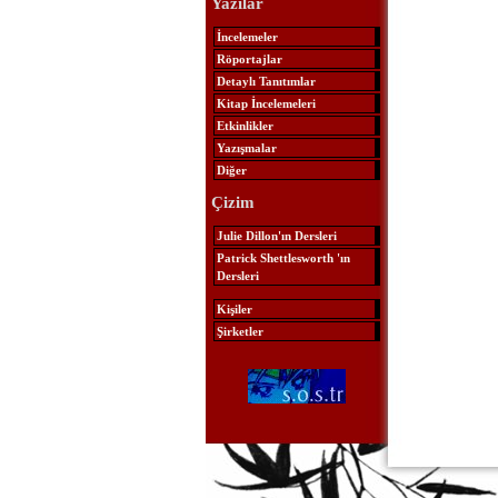
Yazılar
İncelemeler
Röportajlar
Detaylı Tanıtımlar
Kitap İncelemeleri
Etkinlikler
Yazışmalar
Diğer
Çizim
Julie Dillon'ın Dersleri
Patrick Shettlesworth 'ın
Dersleri
Kişiler
Şirketler