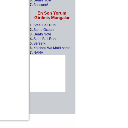
6.
Death Note
7.
Baccano!
En Son Yorum
Girilmiş Mangalar
1.
Steel Ball Run
2.
Stone Ocean
3.
Death Note
4.
Steel Ball Run
5.
Berserk
6.
Kaichou Wa Maid-sama!
7.
NANA