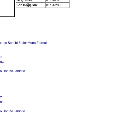
Giriş Tarihi:
01/04/2006
Son Değişiklik:
01/04/2006
oujo Senshi Sailor Moon Eternal
us
ana
to Hon no Tabibito
ko
ana
to Hon no Tabibito