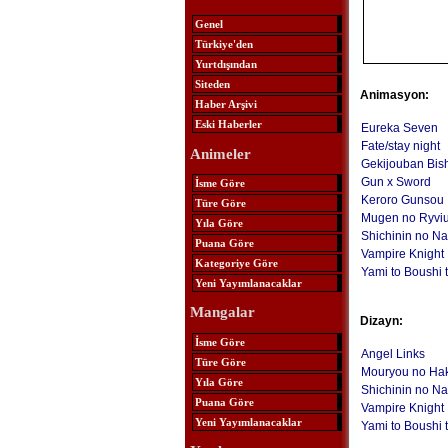
Genel
Türkiye'den
Yurtdışından
Siteden
Animasyon:
Haber Arşivi
Eski Haberler
Eureka Seven
Fate/stay night
Animeler
Gekijouban Bish
Gun x Sword
İsme Göre
Keroro Gunsou
Türe Göre
Mugen no Ryvi
Yıla Göre
Shichinin no N
Puana Göre
Vampire Knight
Kategoriye Göre
Yami to Boushi 
Yeni Yayımlanacaklar
Mangalar
Dizayn:
İsme Göre
Angel Links
Türe Göre
Mouryou no Ha
Yıla Göre
Shichinin no N
Puana Göre
Vampire Knight
Yeni Yayımlanacaklar
Yami to Boushi 