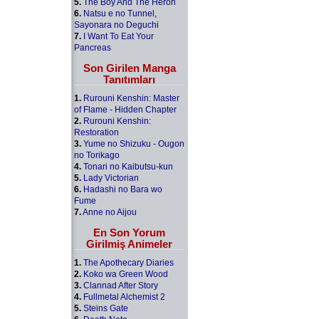
5.
The Boy And The Heron
6.
Natsu e no Tunnel,
Sayonara no Deguchi
7.
I Want To Eat Your
Pancreas
Son Girilen Manga
Tanıtımları
1.
Rurouni Kenshin: Master
of Flame - Hidden Chapter
2.
Rurouni Kenshin:
Restoration
3.
Yume no Shizuku - Ougon
no Torikago
4.
Tonari no Kaibutsu-kun
5.
Lady Victorian
6.
Hadashi no Bara wo
Fume
7.
Anne no Aijou
En Son Yorum
Girilmiş Animeler
1.
The Apothecary Diaries
2.
Koko wa Green Wood
3.
Clannad After Story
4.
Fullmetal Alchemist 2
5.
Steins Gate