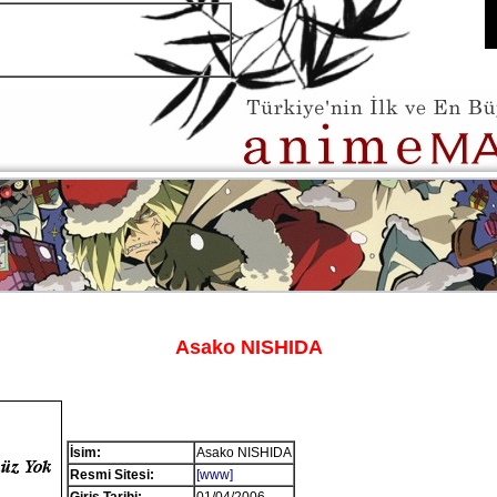
Asako NISHIDA
İsim:
Asako NISHIDA
Resmi Sitesi:
[www]