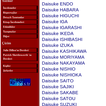
Yazılar
Daisuke ENDO
İncelemeler
Daisuke HABARA
Röportajlar
Daisuke HIGUCHI
Detaylı Tanıtımlar
Daisuke IGA
Kitap İncelemeleri
Daisuke IGARASHI
Etkinlikler
Yazışmalar
Daisuke IKEDA
Diğer
Daisuke ISHIBASHI
Çizim
Daisuke IZUKA
Julie Dillon'ın Dersleri
Daisuke KASHIKAWA
Patrick Shettlesworth 'ın
Daisuke MORIYAMA
Dersleri
Daisuke NAKAYAMA
Kişiler
Daisuke NISHIO
Şirketler
Daisuke NISHIOKA
Daisuke SAITO
Daisuke SAJIKI
Daisuke SAKABE
Daisuke SATOU
Daisuke SUZUKI