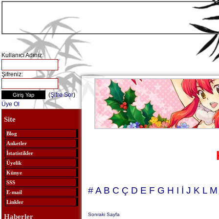
Kullanıcı Adınız:
Şifreniz:
(
Şifre Sor
)
Üye Ol
Site
Blog
Anketler
İstatistikler
Üyelik
Künye
SSS
#
A
B
C
Ç
D
E
F
G
H
I
İ
J
K
L
M
E-mail
Linkler
Sonraki Sayfa
Haberler