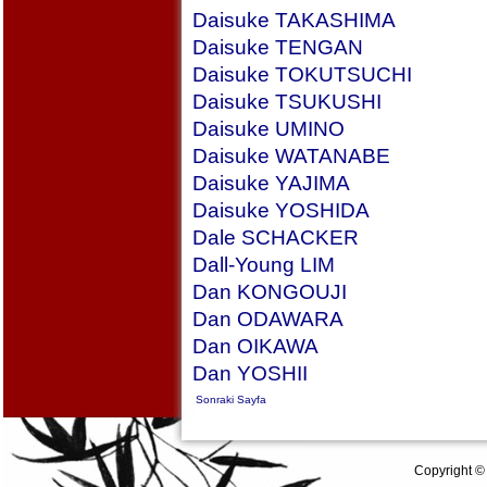
Daisuke TAKASHIMA
Daisuke TENGAN
Daisuke TOKUTSUCHI
Daisuke TSUKUSHI
Daisuke UMINO
Daisuke WATANABE
Daisuke YAJIMA
Daisuke YOSHIDA
Dale SCHACKER
Dall-Young LIM
Dan KONGOUJI
Dan ODAWARA
Dan OIKAWA
Dan YOSHII
Sonraki Sayfa
Copyright ©