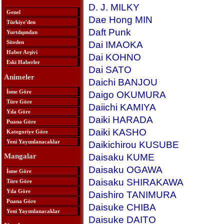
D. J. MILKY
Genel
Dae Hong MIN
Türkiye'den
Daft Punk
Yurtdışından
Siteden
Dai IMAOKA
Haber Arşivi
Dai KOHNO
Eski Haberler
Dai SATO
Animeler
Daichi BANJOU
İsme Göre
Daigo OKUMURA
Türe Göre
Daiichi KAMIYA
Yıla Göre
Daiki HARADA
Puana Göre
Daiki KASHO
Kategoriye Göre
Yeni Yayımlanacaklar
Daikichirou KUSUBE
Daisaku KUME
Mangalar
Daisaku OGAWA
İsme Göre
Daisaku SHIRAKAWA
Türe Göre
Yıla Göre
Daishiro TANIMURA
Puana Göre
Daisuke CHIBA
Yeni Yayımlanacaklar
Daisuke DAITO