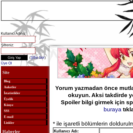
Kullanıcı Adınız:
Şifreniz:
(
Şifre Sor
)
Üye Ol
Site
Blog
Yorum yazmadan önce mutl
Anketler
İstatistikler
okuyun. Aksi takdirde y
Üyelik
Spoiler bilgi girmek için sp
Künye
buraya
tıkl
SSS
E-mail
* ile işaretli bölümlerin dolduru
Linkler
Kullanıcı Adı:
Haberler