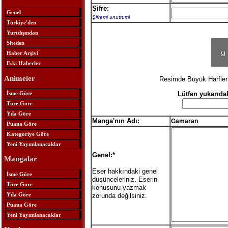
Şifre:
Genel
Şifremi unuttum!
Türkiye'den
Yurtdışından
Siteden
Haber Arşivi
Eski Haberler
Animeler
Resimde Büyük Harfler 
İsme Göre
Lütfen yukarıda
Türe Göre
Yıla Göre
Manga'nın Adı:
Gamaran
Puana Göre
Kategoriye Göre
Yeni Yayımlanacaklar
Genel:*
Mangalar
Eser hakkındaki genel
İsme Göre
düşünceleriniz. Eserin
Türe Göre
konusunu yazmak
Yıla Göre
zorunda değilsiniz.
Puana Göre
Yeni Yayımlanacaklar