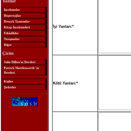
Yazılar
İncelemeler
Röportajlar
Detaylı Tanıtımlar
İyi Yanları:*
Kitap İncelemeleri
Etkinlikler
Yazışmalar
Diğer
Çizim
Julie Dillon'ın Dersleri
Patrick Shettlesworth 'ın
Dersleri
Kişiler
Kötü Yanları:*
Şirketler