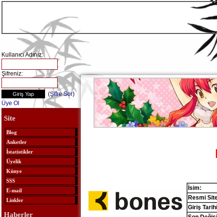
Kullanıcı Adınız:
Şifreniz:
(
Şifre Sor
)
Üye Ol
Site
Blog
Anketler
İstatistikler
Üyelik
Künye
SSS
İsim:
E-mail
Resmi Site
Linkler
Giriş Tarihi
Haberler