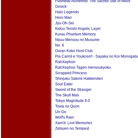
Fullmetal Alchemist: The Sacred Star of Milos
Gosick
Halo Legends
Hero Man
Jyu-Oh-Sei
Kidou Tenshi Angelic Layer
Kurau Phantom Memory
Nijuu-Mensou no Musume
No. 6
Ouran Koko Host Club
Pia Carrot e Youkoso!! - Sayaka no Koi Monogatar
RahXephon
RahXephon Tagen Hensoukyoku
Scrapped Princess
Shinjuku Satomi Hakkenden
Soul Eater
Sword of the Stranger
The Skull Man
Tokyo Magnitude 8.0
Towa no Quon
Un-Go
Wolf's Rain
Xam'd: Lost Memories
Zetsuen no Tempest