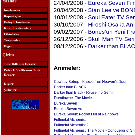
Yazılar
24/04/2008 -
Eureka Seven Fil
20/04/2008 -
Stan Lee ve BONE
İncelemeler
Röportajlar
10/01/2008 -
Soul Eater TV Seri
Detaylı Tanıtımlar
30/10/2007 -
Hiroshi Osaka Anı
Kitap İncelemeleri
09/02/2007 -
Bones’un Yeni Fr
Etkinlikler
26/12/2006 -
Skull Man TV Seri
Yazışmalar
08/12/2006 -
Darker than BLA
Diğer
Çizim
Julie Dillon'ın Dersleri
Animeler:
Patrick Shettlesworth 'ın
Dersleri
Cowboy Bebop - Knockin' on Heaven's Door
Kişiler
Darker than BLACK
Şirketler
Darker than Black - Ryusei no Gemini
Escaflowne: The Movie
Eureka Seven
Eureka Seven Ao
Eureka Seven: Pocket Full of Rainbows
Fullmetal Alchemist
Fullmetal Alchemist 2
Fullmetal Alchemist: The Movie - Conqueror of S