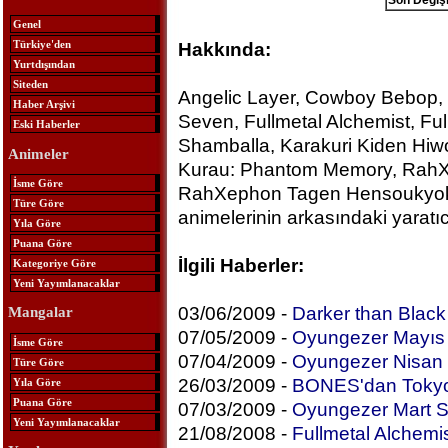
Son Değişi
Genel
Türkiye'den
Hakkında:
Yurtdışından
Siteden
Angelic Layer, Cowboy Bebop, 
Haber Arşivi
Seven, Fullmetal Alchemist, Fu
Eski Haberler
Shamballa, Karakuri Kiden Hiw
Animeler
Kurau: Phantom Memory, RahX
İsme Göre
RahXephon Tagen Hensoukyoku
Türe Göre
animelerinin arkasındaki yaratıcı
Yıla Göre
Puana Göre
İlgili Haberler:
Kategoriye Göre
Yeni Yayımlanacaklar
03/06/2009 -
Darker than Blac
Mangalar
07/05/2009 -
Oyungezer Mayıs 
İsme Göre
07/04/2009 -
Oyungezer Nisan 
Türe Göre
26/03/2009 -
BONES'dan Tokyo
Yıla Göre
Puana Göre
07/03/2009 -
Oyungezer Mart S
Yeni Yayımlanacaklar
21/08/2008 -
Fullmetal Alchemis