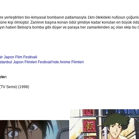
ere yerleştirilen bio-kimyasal bombanın patlamasıyla 1km ötekideki nufüsun çoğunl
üne kişi ölmüştür. Zanlının başına konan ödül şimdiye kadar konulan en büyük ödü
yın haberi Bebop'a bomba gibi düşer ve paraya her zamankinden aç olan ekip bu ö
ir Japon Film Festivali
İstanbul Japon Filmleri Festivali'nde Anime Filmleri
eler:
TV Serisi) (1998)