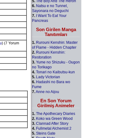
5.
The Boy And The Heron
6.
Natsu e no Tunnel,
Sayonara no Deguchi
7.
I Want To Eat Your
Pancreas
Son Girilen Manga
Tanıtımları
1.
Rurouni Kenshin: Master
u
) (7 Yorum
of Flame - Hidden Chapter
2.
Rurouni Kenshin:
Restoration
3.
Yume no Shizuku - Ougon
no Torikago
4.
Tonari no Kaibutsu-kun
5.
Lady Victorian
6.
Hadashi no Bara wo
Fume
7.
Anne no Aijou
En Son Yorum
Girilmiş Animeler
1.
The Apothecary Diaries
2.
Koko wa Green Wood
3.
Clannad After Story
4.
Fullmetal Alchemist 2
5.
Steins Gate