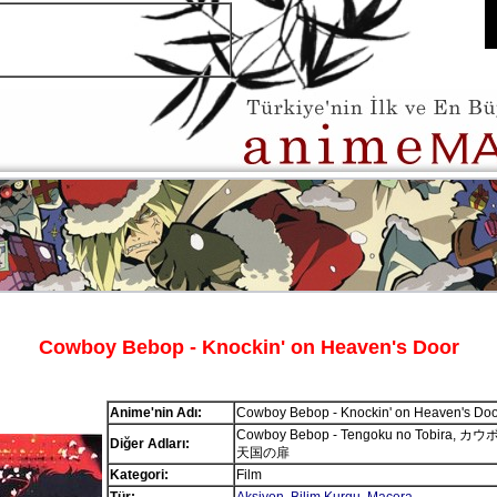
Cowboy Bebop - Knockin' on Heaven's Door
Anime'nin Adı:
Cowboy Bebop - Knockin' on Heaven's Doo
Cowboy Bebop - Tengoku no Tobira
Diğer Adları:
天国の扉
Kategori:
Film