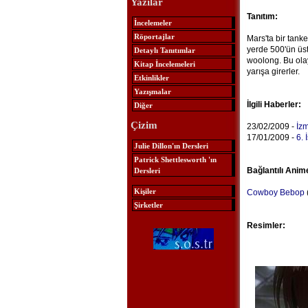
Yazılar
Tanıtım:
İncelemeler
Röportajlar
Mars'ta bir tank
yerde 500'ün üst
Detaylı Tanıtımlar
woolong. Bu ola
Kitap İncelemeleri
yarışa girerler.
Etkinlikler
Yazışmalar
İlgili Haberler:
Diğer
Çizim
23/02/2009 -
İzm
17/01/2009 -
6. 
Julie Dillon'ın Dersleri
Patrick Shettlesworth 'ın
Bağlantılı Anim
Dersleri
Kişiler
Cowboy Bebop
(
Şirketler
Resimler: