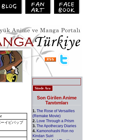
Son Girilen Anime
Tanıtımları
1.
The Rose of Versailles
(Remake Movie)
r
2.
Love Through a Prism
, カウボーイビバップ
3.
The Apothecary Diaries
4.
Kamonohashi Ron no
Kindan Suiri