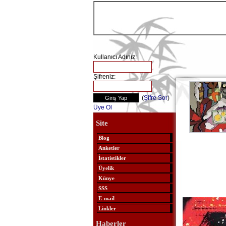
Kullanıcı Adınız:
Şifreniz:
(
Şifre Sor
)
Üye Ol
Site
Blog
Anketler
İstatistikler
Üyelik
Künye
SSS
E-mail
Linkler
Haberler