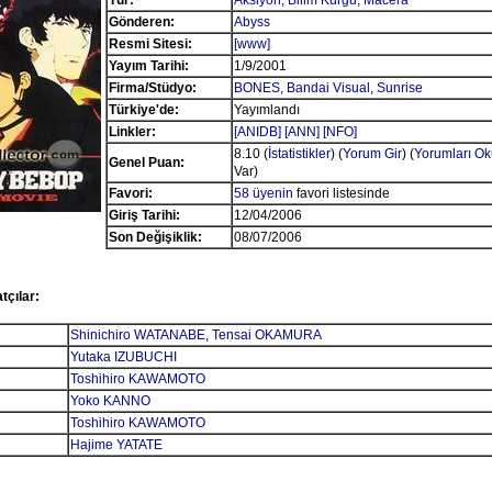
Tür:
Aksiyon
,
Bilim Kurgu
,
Macera
Gönderen:
Abyss
Resmi Sitesi:
[www]
Yayım Tarihi:
1/9/2001
Firma/Stüdyo:
BONES
,
Bandai Visual
,
Sunrise
Türkiye'de:
Yayımlandı
Linkler:
[ANIDB]
[ANN]
[NFO]
8.10 (
İstatistikler
) (
Yorum Gir
) (
Yorumları Ok
Genel Puan:
Var)
Favori:
58 üyenin
favori listesinde
Giriş Tarihi:
12/04/2006
Son Değişiklik:
08/07/2006
tçılar:
Shinichiro WATANABE
,
Tensai OKAMURA
Yutaka IZUBUCHI
Toshihiro KAWAMOTO
Yoko KANNO
Toshihiro KAWAMOTO
Hajime YATATE