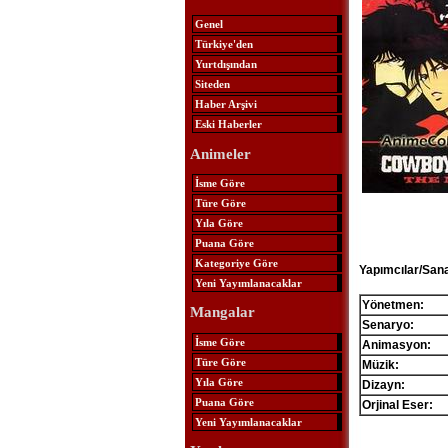
Genel
Türkiye'den
Yurtdışından
Siteden
Haber Arşivi
Eski Haberler
Animeler
İsme Göre
Türe Göre
Yıla Göre
Puana Göre
Kategoriye Göre
Yapımcılar/Sana
Yeni Yayımlanacaklar
Yönetmen:
Mangalar
Senaryo:
İsme Göre
Animasyon:
Türe Göre
Müzik:
Yıla Göre
Dizayn:
Puana Göre
Orjinal Eser:
Yeni Yayımlanacaklar