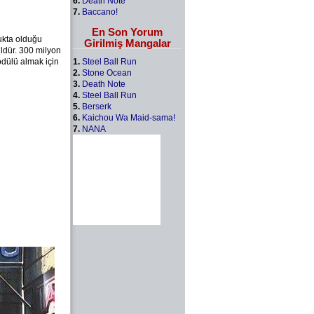
6.
Death Note
7.
Baccano!
En Son Yorum
ukta olduğu
Girilmiş Mangalar
ldür. 300 milyon
1.
Steel Ball Run
dülü almak için
2.
Stone Ocean
3.
Death Note
4.
Steel Ball Run
5.
Berserk
6.
Kaichou Wa Maid-sama!
7.
NANA