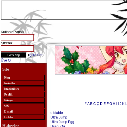
Kullanıcı Adınız:
Şifreniz:
(
Şifre Sor
)
Üye Ol
Site
Blog
Anketler
İstatistikler
Üyelik
Künye
#
A
B
C
Ç
D
E
F
G
H
I
İ
J
K
SSS
E-mail
ufotable
Ultra Jump
Linkler
Ultra Jump Egg
Haberler
Usagi.Ou