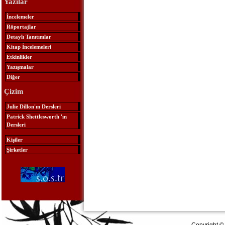
Yazılar
İncelemeler
Röportajlar
Detaylı Tanıtımlar
Kitap İncelemeleri
Etkinlikler
Yazışmalar
Diğer
Çizim
Julie Dillon'ın Dersleri
Patrick Shettlesworth 'ın
Dersleri
Kişiler
Şirketler