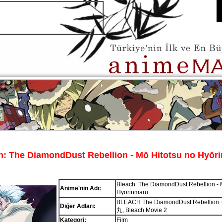
h: The DiamondDust Rebellion - Mō Hitotsu no Hyōr
Bleach: The DiamondDust Rebellion - 
Anime'nin Adı:
Hyōrinmaru
BLEACH The DiamondDust Rebell
Diğer Adları:
丸, Bleach Movie 2
Kategori:
Film