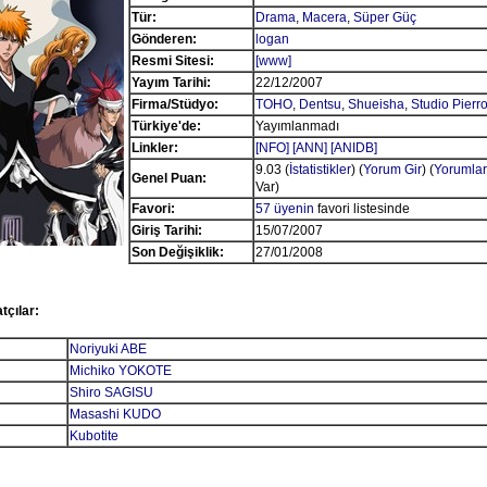
Tür:
Drama
,
Macera
,
Süper Güç
Gönderen:
logan
Resmi Sitesi:
[www]
Yayım Tarihi:
22/12/2007
Firma/Stüdyo:
TOHO
,
Dentsu
,
Shueisha
,
Studio Pierro
Türkiye'de:
Yayımlanmadı
Linkler:
[NFO]
[ANN]
[ANIDB]
9.03 (
İstatistikler
) (
Yorum Gir
) (
Yorumlar
Genel Puan:
Var)
Favori:
57 üyenin
favori listesinde
Giriş Tarihi:
15/07/2007
Son Değişiklik:
27/01/2008
tçılar:
Noriyuki ABE
Michiko YOKOTE
Shiro SAGISU
Masashi KUDO
Kubotite