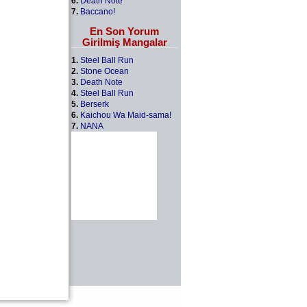
6.
Death Note
7.
Baccano!
En Son Yorum
Girilmiş Mangalar
1.
Steel Ball Run
2.
Stone Ocean
3.
Death Note
4.
Steel Ball Run
5.
Berserk
6.
Kaichou Wa Maid-sama!
7.
NANA