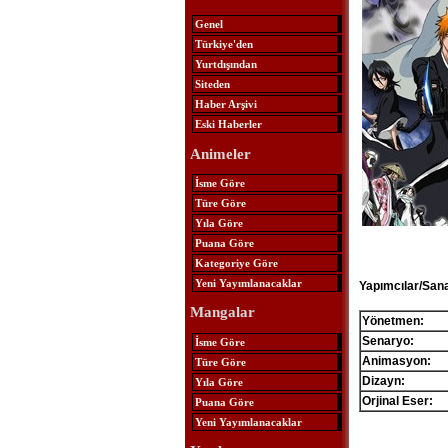
Genel
Türkiye'den
Yurtdışından
Siteden
Haber Arşivi
Eski Haberler
Animeler
İsme Göre
Türe Göre
Yıla Göre
Puana Göre
Kategoriye Göre
Yeni Yayımlanacaklar
Yapımcılar/Sana
Mangalar
Yönetmen:
Senaryo:
İsme Göre
Animasyon:
Türe Göre
Dizayn:
Yıla Göre
Orjinal Eser:
Puana Göre
Yeni Yayımlanacaklar