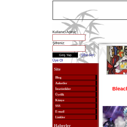
Kullanıcı Adınız:
Şifreniz:
(
Şifre Sor
)
Üye Ol
Site
Blog
Anketler
Bleac
İstatistikler
Üyelik
Künye
SSS
E-mail
Linkler
Haberler