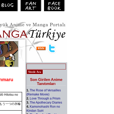
inmaru
Son Girilen Anime
Tanıtımları
1.
The Rose of Versailles
(Remake Movie)
Mō Hitotsu no
2.
Love Through a Prism
3.
The Apothecary Diaries
ion もう一つの氷輪
4.
Kamonohashi Ron no
Kindan Suiri