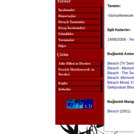
Yazılar
Tanıtım:
İncelemeler
-Güncellenecek
Röportajlar
Detaylı Tanıtımlar
Kitap İncelemeleri
İlgili Haberler:
Etkinlikler
19/06/2008 -
Yen
Yazışmalar
Diğer
Bağlantılı Anim
Çizim
Bleach
(TV Seris
Julie Dillon'ın Dersleri
Bleach - Memori
Patrick Shettlesworth 'ın
Bleach - The Se
Dersleri
Bleach: Memori
Bleach Movie 3 F
Kişiler
Gekijouban Blea
Şirketler
Bağlantılı Mang
Bleach
(2001)