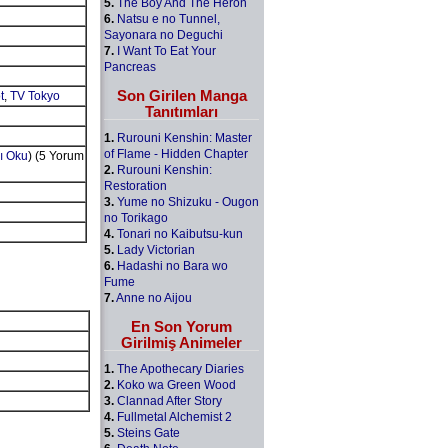
5.
The Boy And The Heron
6.
Natsu e no Tunnel,
Sayonara no Deguchi
7.
I Want To Eat Your
Pancreas
Son Girilen Manga
t
,
TV Tokyo
Tanıtımları
1.
Rurouni Kenshin: Master
of Flame - Hidden Chapter
ı Oku
) (5 Yorum
2.
Rurouni Kenshin:
Restoration
3.
Yume no Shizuku - Ougon
no Torikago
4.
Tonari no Kaibutsu-kun
5.
Lady Victorian
6.
Hadashi no Bara wo
Fume
7.
Anne no Aijou
En Son Yorum
Girilmiş Animeler
1.
The Apothecary Diaries
2.
Koko wa Green Wood
3.
Clannad After Story
4.
Fullmetal Alchemist 2
5.
Steins Gate