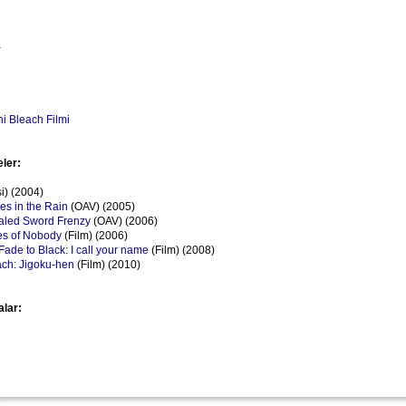
-
i Bleach Filmi
eler:
i) (2004)
es in the Rain
(OAV) (2005)
aled Sword Frenzy
(OAV) (2006)
es of Nobody
(Film) (2006)
ade to Black: I call your name
(Film) (2008)
ch: Jigoku-hen
(Film) (2010)
alar: