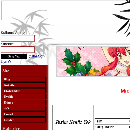
Kullanıcı Adınız:
Şifreniz:
(
Şifre Sor
)
Üye Ol
Site
Blog
Anketler
Mic
İstatistikler
Üyelik
Künye
SSS
E-mail
Linkler
İsim:
Giriş Tarihi:
Haberler