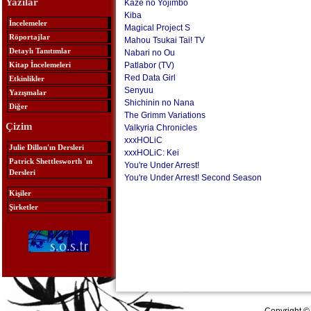
Yazılar
Kaze no Yojimbo
Kiba
İncelemeler
Magical Project S
Röportajlar
Mahou Tsukai Tai! TV
Detaylı Tanıtımlar
Nabari no Ou
Kitap İncelemeleri
Patlabor (TV)
Red Data Girl
Etkinlikler
Senyuu
Yazışmalar
Shichinin no Nana
Diğer
The Grimm Variations
Çizim
Valkyria Chronicles
xxxHOLiC
Julie Dillon'ın Dersleri
xxxHOLiC: Kei
Patrick Shettlesworth 'ın
You're Under Arrest!
Dersleri
You're Under Arrest! Second Season
Kişiler
Şirketler