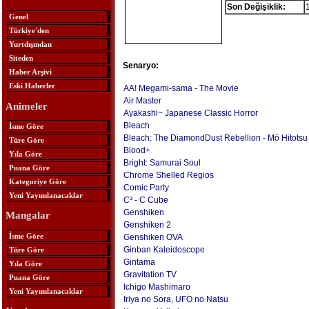
Son Değişiklik:
Genel
Türkiye'den
Yurtdışından
Siteden
Senaryo:
Haber Arşivi
Eski Haberler
AA! Megami-sama - The Movie
Air Master
Animeler
Ayakashi~ Japanese Classic Horror
Bleach
İsme Göre
Bleach: The DiamondDust Rebellion - Mō Hitotsu
Türe Göre
Blood+
Yıla Göre
Bright: Samurai Soul
Puana Göre
Chrome Shelled Regios
Kategoriye Göre
Comic Party
Yeni Yayımlanacaklar
C³ - C Cube
Genshiken
Mangalar
Genshiken 2
İsme Göre
Genshiken OVA
Ginban Kaleidoscope
Türe Göre
Gintama
Yıla Göre
Gravitation TV
Puana Göre
Ichigo Mashimaro
Yeni Yayımlanacaklar
Iriya no Sora, UFO no Natsu