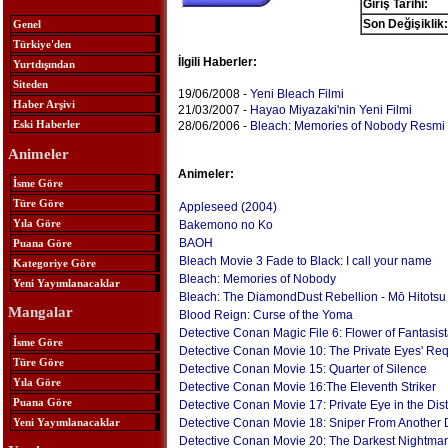
Giriş Tarihi:
Son Değişiklik:
Genel
Türkiye'den
İlgili Haberler:
Yurtdışından
Siteden
19/06/2008 -
Yeni Bleach Filmi
Haber Arşivi
21/03/2007 -
Hayao Miyazaki'nin Yeni Filmi
Eski Haberler
28/06/2006 -
Bleach: Memories of Nobody Resmi 
Animeler
Animeler:
İsme Göre
Türe Göre
Appleseed (2004)
Yıla Göre
Bakemono no Ko
BAOH
Puana Göre
Bleach Movie 3 Fade to Black: I call your name
Kategoriye Göre
Bleach: Memories of Nobody
Yeni Yayımlanacaklar
Bleach: The DiamondDust Rebellion - Mō Hitotsu
Mangalar
Blood Reign: Curse of the Yoma
Detective Conan Magic File 6: Flower of Fantasist
İsme Göre
Detective Conan Movie 10: The Private Eyes' Re
Türe Göre
Detective Conan Movie 15: Quarter of Silence
Yıla Göre
Detective Conan Movie 16:The Eleventh Striker
Puana Göre
Detective Conan Movie 17: Private Eye in the Dis
Yeni Yayımlanacaklar
Detective Conan Movie 18: Sniper From Another
Detective Conan Movie 20: The Darkest Nightma