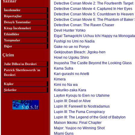
Yazılar
Detective Conan Movie 2: The Fourteenth Target
Detective Conan Movie 4: Captured In Her Eyes
İncelemeler
Detective Conan Movie 5: Countdown to Heaven
Röportajlar
Detective Conan Movie 6: The Phantom of Baker 
Detaylı Tanıtımlar
Detective Conan: The Raven Chaser
Kitap İncelemeleri
Devil Hunter Yohko
Etkinlikler
Eiga! Tamagotchi Uchuu Ichi Happy na Monogatar
Yazışmalar
Fushigi no Umi no Nadia
Diğer
Gake no ue no Ponyo
Gekijouban Bleach: Jigoku-hen
Çizim
Howl no Ugoku Shiro
Inuyasha The Castle Beyond the Looking Glass
Julie Dillon'ın Dersleri
Kama Sutra
Patrick Shettlesworth 'ın
Kari-gurashi no Arietti
Dersleri
Kimera
Kişiler
Kimi no Na wa
Şirketler
Kokuriko-zaka Kara
Layton Kyouju to Eien no Utahime
Lupin III: Dead or Alive
Lupin III: Farewell to Nostradamus
Lupin III: The Fuma Conspiracy
Lupin III: The Legend of the Gold of Babylon
Maison Ikkoku: Final Chapter
Major: Yuujoo no Winning Shot
Miami Guns