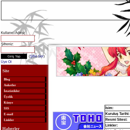
Kullanıcı Adınız:
Şifreniz:
(
Şifre Sor
)
Üye Ol
Site
Blog
Anketler
İstatistikler
Üyelik
Künye
İsim:
SSS
Kuruluş Tarihi:
E-mail
Resmi Sitesi:
Linkler
Linkler:
Haberler