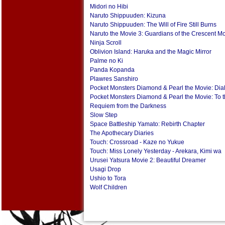
Midori no Hibi
Naruto Shippuuden: Kizuna
Naruto Shippuuden: The Will of Fire Still Burns
Naruto the Movie 3: Guardians of the Crescent 
Ninja Scroll
Oblivion Island: Haruka and the Magic Mirror
Palme no Ki
Panda Kopanda
Plawres Sanshiro
Pocket Monsters Diamond & Pearl the Movie: Dialg
Pocket Monsters Diamond & Pearl the Movie: To 
Requiem from the Darkness
Slow Step
Space Battleship Yamato: Rebirth Chapter
The Apothecary Diaries
Touch: Crossroad - Kaze no Yukue
Touch: Miss Lonely Yesterday - Arekara, Kimi wa
Urusei Yatsura Movie 2: Beautiful Dreamer
Usagi Drop
Ushio to Tora
Wolf Children