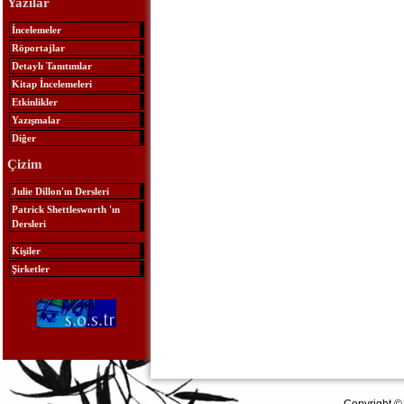
Yazılar
İncelemeler
Röportajlar
Detaylı Tanıtımlar
Kitap İncelemeleri
Etkinlikler
Yazışmalar
Diğer
Çizim
Julie Dillon'ın Dersleri
Patrick Shettlesworth 'ın
Dersleri
Kişiler
Şirketler