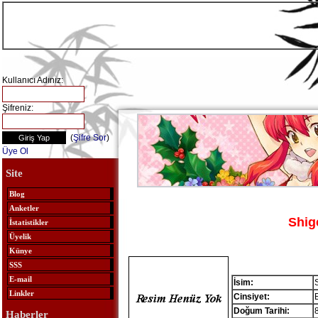
Kullanıcı Adınız:
Şifreniz:
(
Şifre Sor
)
Üye Ol
Site
Blog
Anketler
Shig
İstatistikler
Üyelik
Künye
SSS
E-mail
İsim:
Linkler
Cinsiyet:
Doğum Tarihi:
Haberler