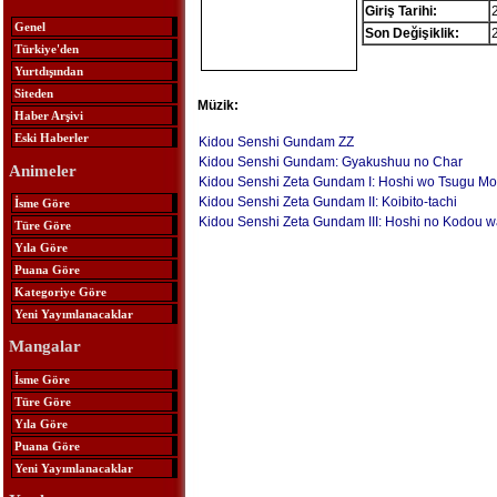
Giriş Tarihi:
Genel
Son Değişiklik:
Türkiye'den
Yurtdışından
Siteden
Müzik:
Haber Arşivi
Eski Haberler
Kidou Senshi Gundam ZZ
Kidou Senshi Gundam: Gyakushuu no Char
Animeler
Kidou Senshi Zeta Gundam I: Hoshi wo Tsugu M
Kidou Senshi Zeta Gundam II: Koibito-tachi
İsme Göre
Kidou Senshi Zeta Gundam III: Hoshi no Kodou w
Türe Göre
Yıla Göre
Puana Göre
Kategoriye Göre
Yeni Yayımlanacaklar
Mangalar
İsme Göre
Türe Göre
Yıla Göre
Puana Göre
Yeni Yayımlanacaklar