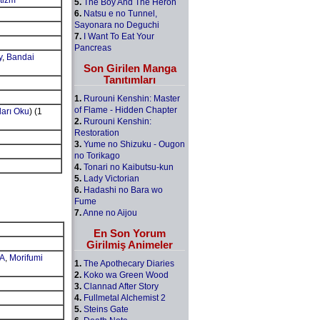
tizm
5.
The Boy And The Heron
6.
Natsu e no Tunnel,
Sayonara no Deguchi
7.
I Want To Eat Your
Pancreas
y
,
Bandai
Son Girilen Manga
Tanıtımları
1.
Rurouni Kenshin: Master
of Flame - Hidden Chapter
arı Oku
) (1
2.
Rurouni Kenshin:
Restoration
3.
Yume no Shizuku - Ougon
no Torikago
4.
Tonari no Kaibutsu-kun
5.
Lady Victorian
6.
Hadashi no Bara wo
Fume
7.
Anne no Aijou
En Son Yorum
Girilmiş Animeler
A
,
Morifumi
1.
The Apothecary Diaries
2.
Koko wa Green Wood
3.
Clannad After Story
4.
Fullmetal Alchemist 2
5.
Steins Gate