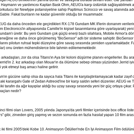
iğer AEUG birliklerinin yanına döner ve savaşına burada devam eder. Öte yandan Ti
 Haymann ve yardımcısı Kaptan Bask Ohm, AEUG'a karşı üstünlük sağlayabilmek a
 korkutucu bir Newtype potansiyeline sahip Paptimus Scirocco ve savaş alanında ade
Gable. Fakat bunların ne kadar güvenilir olduğu bir muammadır.
AEUG da daha önceden ele geçirdikleri RX-178 Gundam MK II'lerin donanım verilerin
 Electronics'in altyapısında Camille'in kişisel tasarımlarına göre uyarlayarak) yeni
ndam'ı üretir: Bu yeni Gundam çok güçlü enerji bazlı silahlara, Mobile Armor'a dö
neğine ve daha önce görülmemiş "BioSensor" adlı bir sisteme sahiptir. BioSensor 
rlarını pilotun ruhsal tepki düzeyine göre savaş sırasında yeniden uyarlamaktadır. Fak
lar) onu üreten mühendislerce bile tahmin edilememektedir.
 arkadaşları, zor da olsa Titans'ın Aya bir koloni düşürme planını engellerler. Bu ar
errid'in 2. kız arkadaşı olan Mouar'ın da ölümüne sebep olması yüzünden Jerrid iyi
e'i yok etmeyi baş amacı haline getirir.
m'ın gücüne sahip olsa da sayıca hala Titans ile karşılaştırılamayacak kadar zayıf
i karargahı Gate of Zedan Astreoid'ine bir karşı saldırı seferi düzenler. AEUG ve 
ki tarafın da ağır kayıplar aldığı bu uzay savaşı sırasında yeni bir güç ortaya çıkar
açları nedir?
ci filmi olan Lovers, 2005 yılında Japonya'da yerli filmler içerisinde box office listes
ars" gibi, zirveden giriş yapmış ve sezon sonunda en fazla hasılat yapan 10 film aras
 iki filmi 2005'deki Kobe 10. Animasyon Ödülleri'nde En İyi Animasyon Film ödülünü