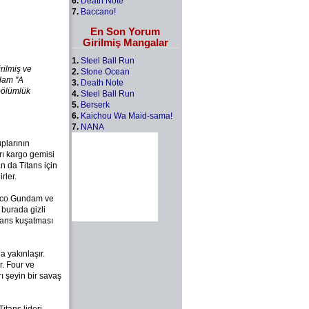
6.
Death Note
7.
Baccano!
En Son Yorum
Girilmiş Mangalar
1.
Steel Ball Run
rilmiş ve
2.
Stone Ocean
ndam "A
3.
Death Note
 bölümlük
4.
Steel Ball Run
5.
Berserk
6.
Kaichou Wa Maid-sama!
7.
NANA
plarının
rı kargo gemisi
 da Titans için
rler.
syco Gundam ve
burada gizli
tans kuşatması
 yakınlaşır.
. Four ve
ı şeyin bir savaş