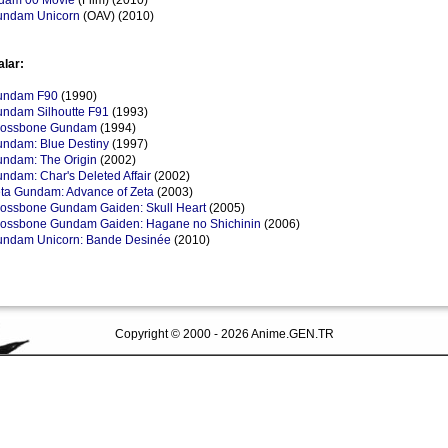
ndam 00 Movie
(Film) (2010)
undam Unicorn
(OAV) (2010)
alar:
undam F90
(1990)
undam Silhoutte F91
(1993)
Crossbone Gundam
(1994)
undam: Blue Destiny
(1997)
undam: The Origin
(2002)
ndam: Char's Deleted Affair
(2002)
ta Gundam: Advance of Zeta
(2003)
rossbone Gundam Gaiden: Skull Heart
(2005)
rossbone Gundam Gaiden: Hagane no Shichinin
(2006)
undam Unicorn: Bande Desinée
(2010)
Copyright © 2000 - 2026 Anime.GEN.TR