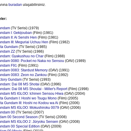
anına
buradan
ulaşabilirsiniz.
eler:
Gundam
(TV Serisi) (1979)
undam I: Gekijouban
(Film) (1981)
ndam II: Ai Senshi Hen
(Film) (1981)
ndam III: Meguriai Uchuu Hen
(Film) (1982)
eta Gundam
(TV Serisi) (1985)
undam ZZ
(TV Serisi) (1986)
undam: Gyakushuu no Char
(Film) (1988)
undam 0080: Pocket no Naka no Sensou
(OAV) (1989)
undam F91
(Film) (1991)
undam 0083: Stardust Memory
(OAV) (1991)
undam 0083: Zeon no Zankou
(Film) (1992)
ictory Gundam
(TV Serisi) (1993)
undam: Dai 08 MS Shotai
(OAV) (1996)
ndam: Dai 08 MS Shoutai - Miller's Report
(Film) (1998)
undam MS IGLOO: Ichinen Sensou Hiwa
(OAV) (2004)
eta Gundam I: Hoshi wo Tsugu Mono
(Film) (2005)
ta Gundam III: Hoshi no Kodou wa Ai
(Film) (2006)
undam MS IGLOO: Mokushiroku 0079
(OAV) (2006)
undam 00
(TV Serisi) (2007)
ndam 00 Second Season
(TV Serisi) (2008)
undam MS IGLOO 2: Jūryoku Sensen
(OAV) (2008)
ndam 00 Special Edition
(OAV) (2009)