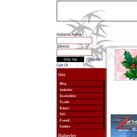
Kullanıcı Adınız:
Şifreniz:
(
Şifre Sor
)
Üye Ol
Site
Blog
Anketler
İstatistikler
Üyelik
Künye
SSS
E-mail
Linkler
Haberler