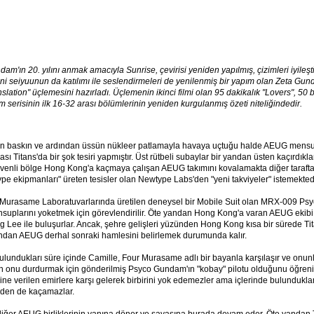
am'ın 20. yılını anmak amacıyla Sunrise, çevirisi yeniden yapılmış, çizimleri iyileşti
eni
seiyuu
nun da katılımı ile seslendirmeleri de yenilenmiş bir yapım olan Zeta Gu
lation" üçlemesini hazırladı. Üçlemenin ikinci filmi olan 95 dakikalık "Lovers", 50
serisinin ilk 16-32 arası bölümlerinin yeniden kurgulanmış özeti niteliğindedir.
an baskın ve ardından üssün nükleer patlamayla havaya uçtuğu halde AEUG mensu
ı Titans'da bir şok tesiri yapmıştır. Üst rütbeli subaylar bir yandan üsten kaçırdıkla
venli bölge Hong Kong'a kaçmaya çalışan AEUG takımını kovalamakta diğer taraftan
e ekipmanları" üreten tesisler olan Newtype Labs'den "yeni takviyeler" istemektedi
 Murasame Laboratuvarlarında üretilen deneysel bir Mobile Suit olan MRX-009 P
uplarını yoketmek için görevlendirilir. Öte yandan Hong Kong'a varan AEUG ekibi 
g Lee ile buluşurlar. Ancak, şehre gelişleri yüzünden Hong Kong kısa bir sürede Ti
ından AEUG derhal sonraki hamlesini belirlemek durumunda kalır.
undukları süre içinde Camille, Four Murasame adlı bir bayanla karşılaşır ve onunla
n onu durdurmak için gönderilmiş Psyco Gundam'ın "kobay" pilotu olduğunu öğrenir
ine verilen emirlere karşı gelerek birbirini yok edemezler ama içlerinde bulunduklar
den de kaçamazlar.