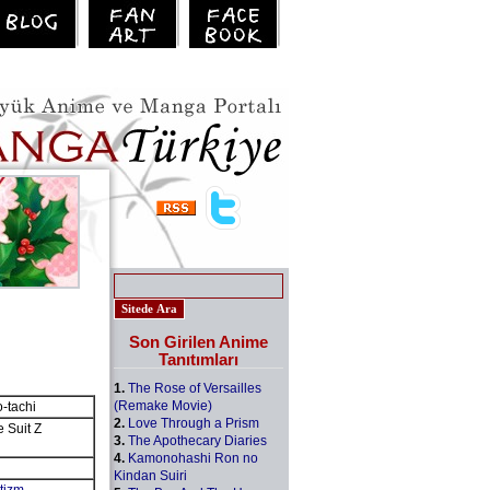
Son Girilen Anime
Tanıtımları
1.
The Rose of Versailles
(Remake Movie)
-tachi
2.
Love Through a Prism
uit Z
3.
The Apothecary Diaries
4.
Kamonohashi Ron no
Kindan Suiri