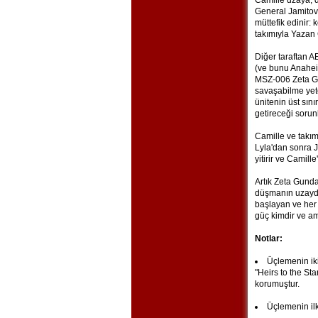
Camille uzaya, d
General Jamitov
müttefik edinir:
takımıyla Yazan 
Diğer taraftan 
(ve bunu Anaheim
MSZ-006 Zeta Gu
savaşabilme yete
ünitenin üst sını
getireceği sorun
Camille ve takım
Lyla'dan sonra J
yitirir ve Camill
Artık Zeta Gunda
düşmanın uzaydak
başlayan ve her i
güç kimdir ve am
Notlar:
Üçlemenin ikin
"Heirs to the St
korumuştur.
Üçlemenin ilk