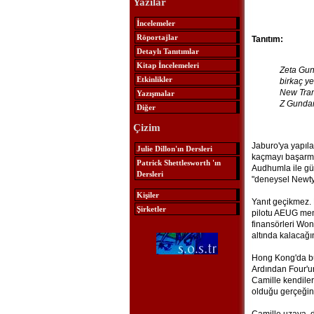
Yazılar
İncelemeler
Röportajlar
Tanıtım:
Detaylı Tanıtımlar
Kitap İncelemeleri
Zeta Gund
Etkinlikler
birkaç y
New Trans
Yazışmalar
Z Gundam 
Diğer
Çizim
Jaburo'ya yapıl
Julie Dillon'ın Dersleri
kaçmayı başarmas
Patrick Shettlesworth 'ın
Audhumla ile gü
Dersleri
"deneysel Newtyp
Kişiler
Yanıt geçikmez.
Şirketler
pilotu AEUG mens
finansörleri Won
altında kalacağ
Hong Kong'da bul
Ardından Four'u
Camille kendiler
olduğu gerçeğin