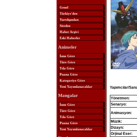
Genel
Türkiye'den
Yurtdışından
Siteden
Haber Arşivi
Eski Haberler
Animeler
İsme Göre
Türe Göre
Yıla Göre
Puana Göre
Kategoriye Göre
Yeni Yayımlanacaklar
Yapımcılar/Sana
Mangalar
Yönetmen:
Senaryo:
İsme Göre
Türe Göre
Animasyon:
Yıla Göre
Müzik:
Puana Göre
Dizayn:
Yeni Yayımlanacaklar
Orjinal Eser: