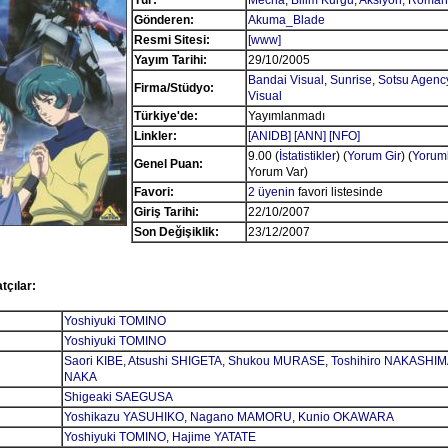
Tür:
Mecha
,
Bilim Kurgu
,
Aksiyon
,
Roman
Gönderen:
Akuma_Blade
Resmi Sitesi:
[www]
Yayım Tarihi:
29/10/2005
Bandai Visual
,
Sunrise
,
Sotsu Agenc
Firma/Stüdyo:
Visual
Türkiye'de:
Yayımlanmadı
Linkler:
[ANIDB]
[ANN]
[NFO]
9.00 (
İstatistikler
) (
Yorum Gir
) (
Yoruml
Genel Puan:
Yorum Var)
Favori:
2 üyenin
favori listesinde
Giriş Tarihi:
22/10/2007
Son Değişiklik:
23/12/2007
tçılar:
Yoshiyuki TOMINO
Yoshiyuki TOMINO
Saori KIBE
,
Atsushi SHIGETA
,
Shukou MURASE
,
Toshihiro NAKASHIM
NAKA
Shigeaki SAEGUSA
Yoshikazu YASUHIKO
,
Nagano MAMORU
,
Kunio OKAWARA
Yoshiyuki TOMINO
,
Hajime YATATE