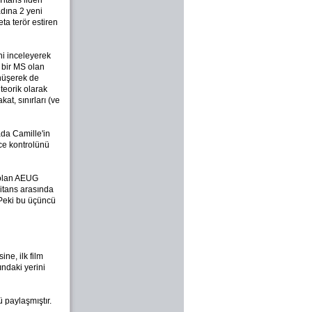
tans lideri
dına 2 yeni
ta terör estiren
i inceleyerek
 bir MS olan
nüşerek de
teorik olarak
at, sınırları (ve
ada Camille'in
ce kontrolünü
 olan AEUG
Titans arasında
. Peki bu üçüncü
ine, ilk film
ındaki yerini
 paylaşmıştır.