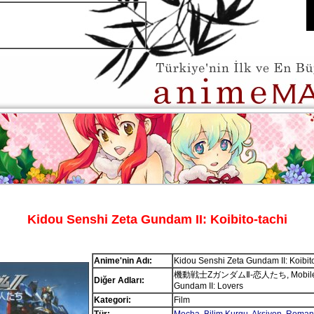
Kidou Senshi Zeta Gundam II: Koibito-tachi
Anime'nin Adı:
Kidou Senshi Zeta Gundam II: Koibito
機動戦士ZガンダムⅡ-恋人たち, Mobile S
Diğer Adları:
Gundam II: Lovers
Kategori:
Film