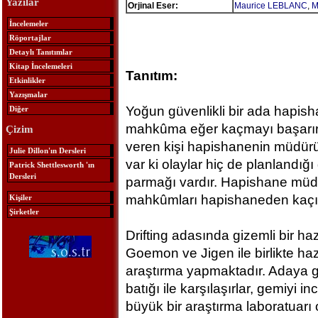
Yazılar
Orjinal Eser:
Maurice LEBLANC
,
M
İncelemeler
Röportajlar
Detaylı Tanıtımlar
Kitap İncelemeleri
Tanıtım:
Etkinlikler
Yazışmalar
Yoğun güvenlikli bir ada hapish
Diğer
mahkûma eğer kaçmayı başarırla
Çizim
veren kişi hapishanenin müdür
Julie Dillon'ın Dersleri
var ki olaylar hiç de planlandığı
Patrick Shettlesworth 'ın
Dersleri
parmağı vardır. Hapishane müdür
mahkûmları hapishaneden kaçır
Kişiler
Şirketler
Drifting adasında gizemli bir ha
Goemon ve Jigen ile birlikte haz
araştırma yapmaktadır. Adaya g
batığı ile karşılaşırlar, gemiyi
büyük bir araştırma laboratuarı