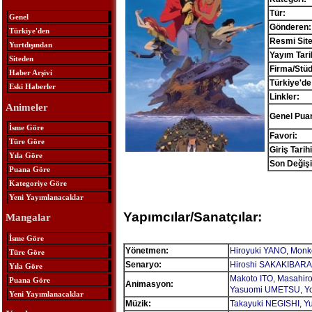
Tür:
Genel
Gönderen:
Türkiye'den
Resmi Site
Yurtdışından
Yayım Tari
Siteden
Firma/Stü
Haber Arşivi
Türkiye'de
Eski Haberler
Linkler:
Animeler
Genel Pua
İsme Göre
Favori:
Türe Göre
Giriş Tarihi
Yıla Göre
Son Değişi
Puana Göre
Kategoriye Göre
Yeni Yayımlanacaklar
Yapımcılar/Sanatçılar:
Mangalar
İsme Göre
Yönetmen:
Hiroyuki YANO
,
Monk
Türe Göre
Senaryo:
Hiroshi SAKAKIBARA
Yıla Göre
Makoto ITO
,
Masahir
Puana Göre
Animasyon:
Yasuomi UMETSU
,
Y
Yeni Yayımlanacaklar
Müzik:
Takayuki NEGISHI
,
Y