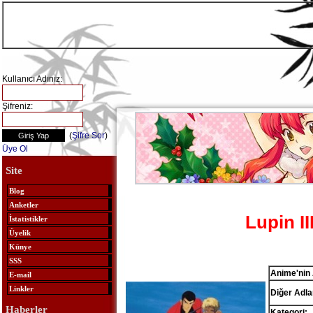
Kullanıcı Adınız:
Şifreniz:
(
Şifre Sor
)
Üye Ol
Site
Blog
Anketler
Lupin II
İstatistikler
Üyelik
Künye
SSS
Anime'nin 
E-mail
Linkler
Diğer Adlar
Haberler
Kategori: