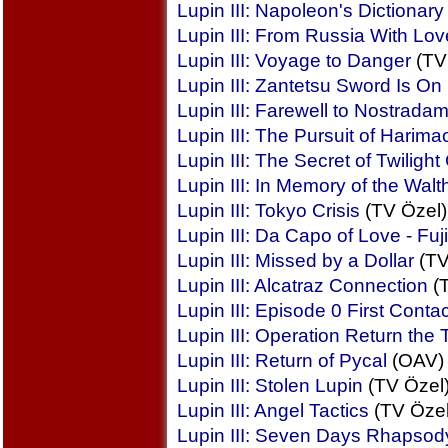
Lupin III: Napoleon's Dictionary
Lupin III: From Russia With Lov
Lupin III: Voyage to Danger
(TV 
Lupin III: Zantetsu Sword Is On 
Lupin III: Farewell to Nostrada
Lupin III: The Pursuit of Harima
Lupin III: The Secret of Twilight
Lupin III: In Memory of the Wal
Lupin III: Tokyo Crisis
(TV Özel)
Lupin III: Da Capo of Love - Fu
Lupin III: Missed by a Dollar
(TV
Lupin III: Alcatraz Connection
(T
Lupin III: Episode 0 First Contac
Lupin III: Operation Return the
Lupin III: Return of Pycal
(OAV) 
Lupin III: Stolen Lupin
(TV Özel)
Lupin III: Angel Tactics
(TV Özel
Lupin III: Seven Days Rhapsod