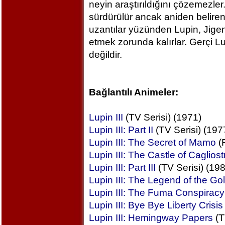
neyin araştırıldığını çözemezler
sürdürülür ancak aniden beliren 
uzantılar yüzünden Lupin, Jige
etmek zorunda kalırlar. Gerçi L
değildir.
Bağlantılı Animeler:
Lupin III
(TV Serisi) (1971)
Lupin III: Part II
(TV Serisi) (197
Lupin III: The Secret of Mamo
(F
Lupin III: The Castle of Cagliost
Lupin III: Part III
(TV Serisi) (19
Lupin III: The Legend of the Go
Lupin III: The Fuma Conspiracy
Lupin III: Bye Bye Liberty Crisis
Lupin III: Hemingway Papers
(T