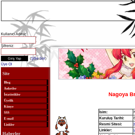
Kullanıcı Adınız:
Şifreniz:
(
Şifre Sor
)
Üye Ol
Site
Blog
Anketler
Nagoya Br
İstatistikler
Üyelik
Künye
İsim:
SSS
Kuruluş Tarihi:
E-mail
Resmi Sitesi:
Linkler
Linkler:
Haberler