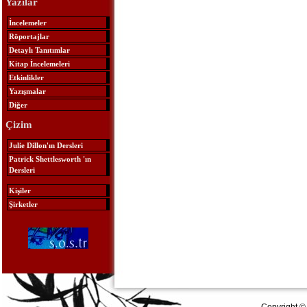
Yazılar
İncelemeler
Röportajlar
Detaylı Tanıtımlar
Kitap İncelemeleri
Etkinlikler
Yazışmalar
Diğer
Çizim
Julie Dillon'ın Dersleri
Patrick Shettlesworth 'ın
Dersleri
Kişiler
Şirketler