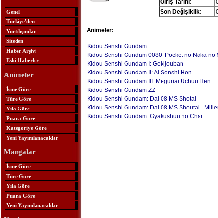
Giriş Tarihi:
Son Değişiklik:
Genel
Türkiye'den
Animeler:
Yurtdışından
Siteden
Kidou Senshi Gundam
Haber Arşivi
Kidou Senshi Gundam 0080: Pocket no Naka no
Eski Haberler
Kidou Senshi Gundam I: Gekijouban
Kidou Senshi Gundam II: Ai Senshi Hen
Animeler
Kidou Senshi Gundam III: Meguriai Uchuu Hen
İsme Göre
Kidou Senshi Gundam ZZ
Kidou Senshi Gundam: Dai 08 MS Shotai
Türe Göre
Kidou Senshi Gundam: Dai 08 MS Shoutai - Miller
Yıla Göre
Kidou Senshi Gundam: Gyakushuu no Char
Puana Göre
Kategoriye Göre
Yeni Yayımlanacaklar
Mangalar
İsme Göre
Türe Göre
Yıla Göre
Puana Göre
Yeni Yayımlanacaklar