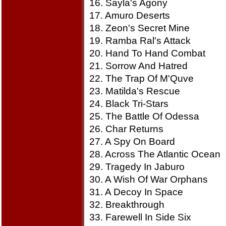
16. Sayla's Agony
17. Amuro Deserts
18. Zeon's Secret Mine
19. Ramba Ral's Attack
20. Hand To Hand Combat
21. Sorrow And Hatred
22. The Trap Of M'Quve
23. Matilda's Rescue
24. Black Tri-Stars
25. The Battle Of Odessa
26. Char Returns
27. A Spy On Board
28. Across The Atlantic Ocean
29. Tragedy In Jaburo
30. A Wish Of War Orphans
31. A Decoy In Space
32. Breakthrough
33. Farewell In Side Six