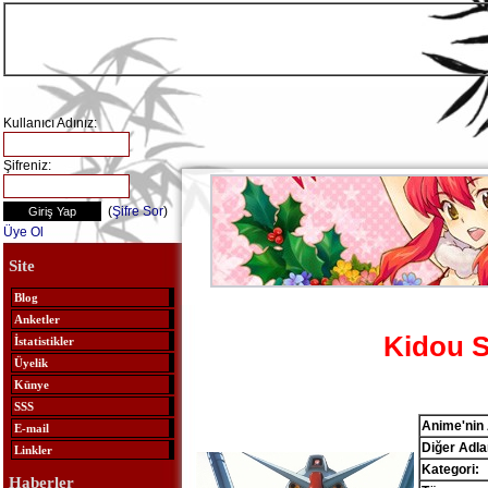
Kullanıcı Adınız:
Şifreniz:
(
Şifre Sor
)
Üye Ol
Site
Blog
Anketler
Kidou 
İstatistikler
Üyelik
Künye
SSS
Anime'nin 
E-mail
Diğer Adlar
Linkler
Kategori:
Haberler