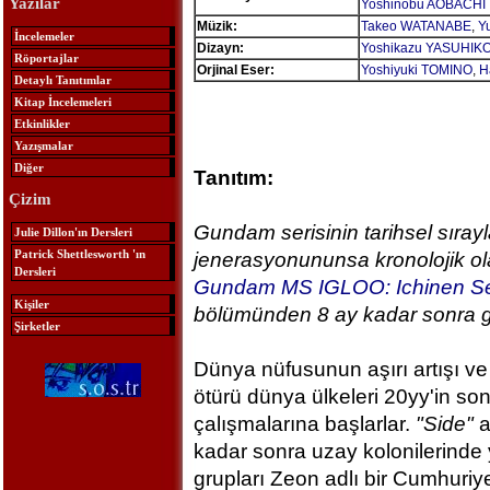
Yazılar
Yoshinobu AOBACHI
Müzik:
Takeo WATANABE
,
Y
İncelemeler
Dizayn:
Yoshikazu YASUHIK
Röportajlar
Orjinal Eser:
Yoshiyuki TOMINO
,
H
Detaylı Tanıtımlar
Kitap İncelemeleri
Etkinlikler
Yazışmalar
Diğer
Tanıtım:
Çizim
Gundam serisinin tarihsel sırayl
Julie Dillon'ın Dersleri
Patrick Shettlesworth 'ın
jenerasyonununsa kronolojik ola
Dersleri
Gundam MS IGLOO: Ichinen S
Kişiler
bölümünden 8 ay kadar sonra g
Şirketler
Dünya nüfusunun aşırı artışı v
ötürü dünya ülkeleri 20yy'in s
çalışmalarına başlarlar.
"Side"
a
kadar sonra uzay kolonilerinde 
grupları Zeon adlı bir Cumhuriyet