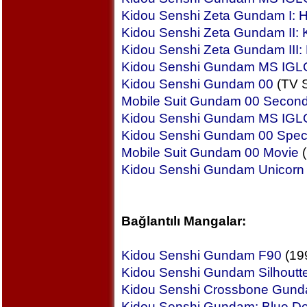
Kidou Senshi Zeta Gundam I: 
Kidou Senshi Zeta Gundam II: K
Kidou Senshi Zeta Gundam III:
Kidou Senshi Gundam MS IGL
Kidou Senshi Gundam 00
(TV S
Mobile Suit Gundam 00 Secon
Kidou Senshi Gundam MS IGLO
Kidou Senshi Gundam 00 Specia
Mobile Suit Gundam 00 Movie
(
Kidou Senshi Gundam Unicorn
Bağlantılı Mangalar:
Kidou Senshi Gundam F90
(19
Kidou Senshi Gundam Silhoutt
Kidou Senshi Crossbone Gun
Kidou Senshi Gundam: Blue De