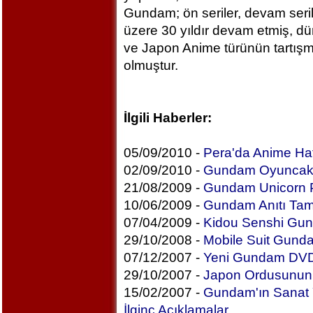
Gundam; ön seriler, devam serile
üzere 30 yıldır devam etmiş, d
ve Japon Anime türünün tartışma
olmuştur.
İlgili Haberler:
05/09/2010 -
Pera'da Anime Haf
02/09/2010 -
Gundam Oyuncakları
21/08/2009 -
Gundam Unicorn P
10/06/2009 -
Gundam Anıtı Ta
07/04/2009 -
Kidou Senshi Gun
29/10/2008 -
Mobile Suit Gundam
07/12/2007 -
Yeni Gundam DVD'
29/10/2007 -
Japon Ordusunun
15/02/2007 -
Gundam'ın Sanat 
İlginç Açıklamalar