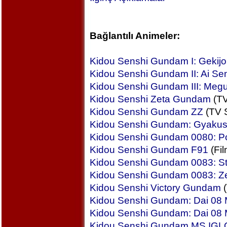
Bağlantılı Animeler:
Kidou Senshi Gundam I: Gekij
Kidou Senshi Gundam II: Ai Se
Kidou Senshi Gundam III: Megu
Kidou Senshi Zeta Gundam
(TV
Kidou Senshi Gundam ZZ
(TV S
Kidou Senshi Gundam: Gyakus
Kidou Senshi Gundam 0080: P
Kidou Senshi Gundam F91
(Fil
Kidou Senshi Gundam 0083: S
Kidou Senshi Gundam 0083: Z
Kidou Senshi Victory Gundam
(
Kidou Senshi Gundam: Dai 08 
Kidou Senshi Gundam: Dai 08 MS
Kidou Senshi Gundam MS IGLO