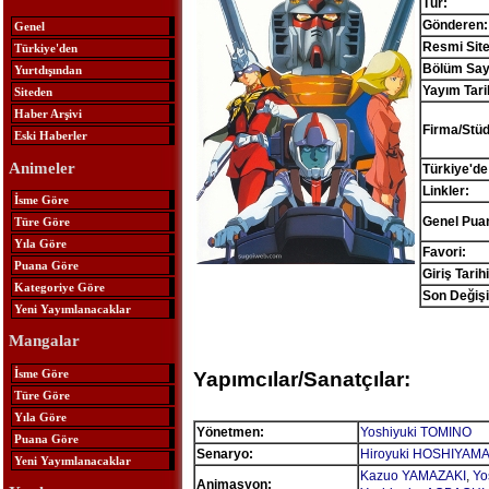
Tür:
Gönderen:
Genel
Resmi Site
Türkiye'den
Bölüm Sayı
Yurtdışından
Yayım Tari
Siteden
Haber Arşivi
Firma/Stü
Eski Haberler
Animeler
Türkiye'de
Linkler:
İsme Göre
Genel Pua
Türe Göre
Yıla Göre
Favori:
Puana Göre
Giriş Tarihi
Kategoriye Göre
Son Değişi
Yeni Yayımlanacaklar
Mangalar
İsme Göre
Yapımcılar/Sanatçılar:
Türe Göre
Yıla Göre
Yönetmen:
Yoshiyuki TOMINO
Puana Göre
Senaryo:
Hiroyuki HOSHIYAM
Yeni Yayımlanacaklar
Kazuo YAMAZAKI
,
Yo
Animasyon: