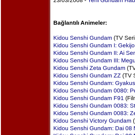
23/03/2008 -
Yeni Gundam Habe
Bağlantılı Animeler:
Kidou Senshi Gundam
(TV Seri
Kidou Senshi Gundam I: Gekij
Kidou Senshi Gundam II: Ai Se
Kidou Senshi Gundam III: Megu
Kidou Senshi Zeta Gundam
(TV
Kidou Senshi Gundam ZZ
(TV S
Kidou Senshi Gundam: Gyakus
Kidou Senshi Gundam 0080: P
Kidou Senshi Gundam F91
(Fil
Kidou Senshi Gundam 0083: S
Kidou Senshi Gundam 0083: Z
Kidou Senshi Victory Gundam
(
Kidou Senshi Gundam: Dai 08 