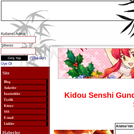
Kullanıcı Adınız:
Şifreniz:
(
Şifre Sor
)
Üye Ol
Site
Blog
Anketler
Kidou Senshi Gun
İstatistikler
Üyelik
Künye
SSS
E-mail
Linkler
Anime'nin 
Haberler