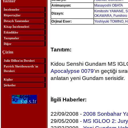
Yazılar
Animasyon:
Masayoshi OBATA
İncelemeler
Kimitoshi YAMANE
,
S
Dizayn:
Röportajlar
OKAWARA
,
Fumihiro
Detaylı Tanıtımlar
Orjinal Eser:
Yoshiyuki TOMINO
,
H
Kitap İncelemeleri
Etkinlikler
Yazışmalar
Diğer
Tanıtım:
Çizim
Julie Dillon'ın Dersleri
Kidou Senshi Gundam MS IGLO
Patrick Shettlesworth 'ın
Apocalypse 0079
'ın geçtiği s
Dersleri
anlatan yeni Gundam serisidir.
Kişiler
Şirketler
İlgili Haberler:
22/09/2008 -
2008 Sonbahar Ya
29/05/2008 -
MS IGLOO 2: Jur