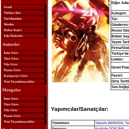
Diğer Adlar
Genel
Türkiye'den
Kategori:
Yurtdışından
Tür:
Siteden
Gönderen:
Haber Arşivi
Resmi Site
Eski Haberler
Bölüm Sayı
Yayım Tari
Animeler
Firma/Stü
İsme Göre
Türkiye'de
Türe Göre
Linkler:
Yıla Göre
Genel Pua
Puana Göre
Favori:
Kategoriye Göre
Giriş Tarihi
Yeni Yayımlanacaklar
Son Değişi
Mangalar
İsme Göre
Türe Göre
Yapımcılar/Sanatçılar:
Yıla Göre
Puana Göre
Yeni Yayımlanacaklar
Yönetmen:
Takashi IMANISHI
,
Ta
Senaryo:
Asahide OOKUMA