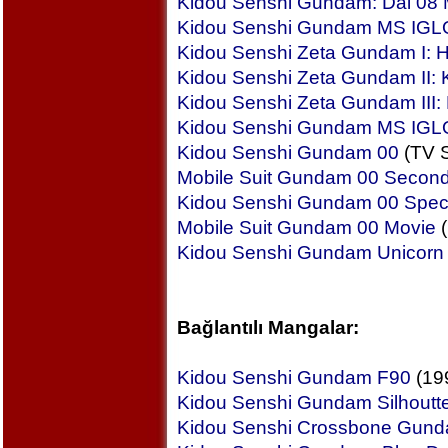
Kidou Senshi Gundam: Dai 08 MS
Kidou Senshi Gundam MS IGLO
Kidou Senshi Zeta Gundam I: 
Kidou Senshi Zeta Gundam II: K
Kidou Senshi Zeta Gundam III:
Kidou Senshi Gundam MS IGL
Kidou Senshi Gundam 00
(TV S
Mobile Suit Gundam 00 Secon
Kidou Senshi Gundam 00 Specia
Mobile Suit Gundam 00 Movie
(
Kidou Senshi Gundam Unicorn
Bağlantılı Mangalar:
Kidou Senshi Gundam F90
(19
Kidou Senshi Gundam Silhoutt
Kidou Senshi Crossbone Gun