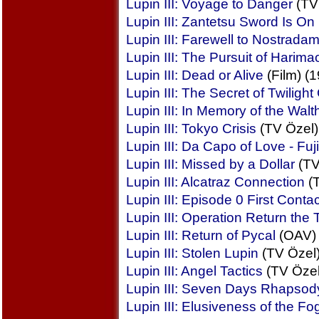
Lupin III: Voyage to Danger
(TV 
Lupin III: Zantetsu Sword Is On 
Lupin III: Farewell to Nostrada
Lupin III: The Pursuit of Harima
Lupin III: Dead or Alive
(Film) (
Lupin III: The Secret of Twilight
Lupin III: In Memory of the Wal
Lupin III: Tokyo Crisis
(TV Özel)
Lupin III: Da Capo of Love - Fu
Lupin III: Missed by a Dollar
(TV
Lupin III: Alcatraz Connection
(T
Lupin III: Episode 0 First Contac
Lupin III: Operation Return the
Lupin III: Return of Pycal
(OAV) 
Lupin III: Stolen Lupin
(TV Özel)
Lupin III: Angel Tactics
(TV Özel
Lupin III: Seven Days Rhapsod
Lupin III: Elusiveness of the Fo