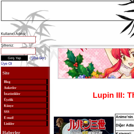
Kullanıcı Adınız:
Şifreniz:
(
Şifre Sor
)
Üye Ol
Site
Blog
Anketler
Lupin III: 
İstatistikler
Üyelik
Künye
SSS
Anime'nin 
E-mail
Linkler
Diğer Adlar
Haberler
Kategori: