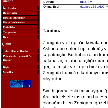
Yazılar
Dizayn:
Yuzo AOKI
Orjinal Eser:
Maurice LEBLANC
,
M
İncelemeler
Röportajlar
Detaylı Tanıtımlar
Kitap İncelemeleri
Etkinlikler
Tanıtım:
Yazışmalar
Diğer
Zenigata ve Lupin’in kovalamaca
Çizim
Aslında bu sefer Lupin ölmüş ve
Julie Dillon'ın Dersleri
kapatmıştır. Bu haberi alan kom
Patrick Shettlesworth 'ın
çakmak için tabutu açtığı sırad
Dersleri
geç kalmıştır ve Lupin bir kez 
Kişiler
Zenigata Lupin’i o kadar iyi tan
Şirketler
biliyordur.
Şimdi görev: eski mısır uygarlığ
Asıl adı felsefe taşı olan bu esra
olacağını bilen Zenigata, güzel b