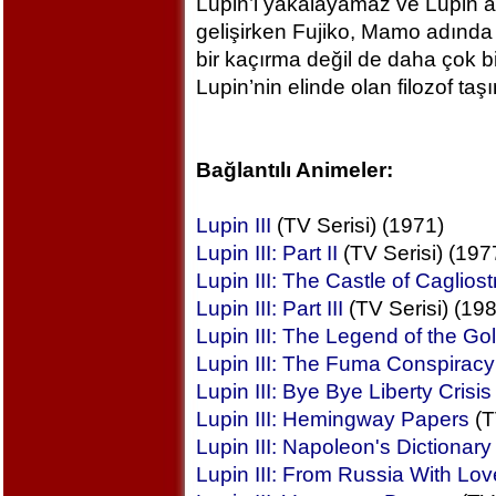
Lupin’i yakalayamaz ve Lupin am
gelişirken Fujiko, Mamo adında bi
bir kaçırma değil de daha çok bir 
Lupin’nin elinde olan filozof taşı
Bağlantılı Animeler:
Lupin III
(TV Serisi) (1971)
Lupin III: Part II
(TV Serisi) (197
Lupin III: The Castle of Cagliost
Lupin III: Part III
(TV Serisi) (19
Lupin III: The Legend of the Go
Lupin III: The Fuma Conspiracy
Lupin III: Bye Bye Liberty Crisis
Lupin III: Hemingway Papers
(T
Lupin III: Napoleon's Dictionary
Lupin III: From Russia With Lov