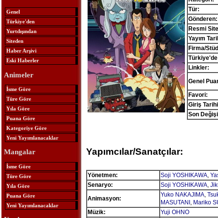
Tür:
Genel
Gönderen:
Türkiye'den
Resmi Site
Yurtdışından
Yayım Tari
Siteden
Firma/Stü
Haber Arşivi
Türkiye'de
Eski Haberler
Linkler:
Animeler
Genel Pua
İsme Göre
Favori:
Türe Göre
Giriş Tarihi
Yıla Göre
Son Değişi
Puana Göre
Kategoriye Göre
Yeni Yayımlanacaklar
Yapımcılar/Sanatçılar:
Mangalar
İsme Göre
Yönetmen:
Soji YOSHIKAWA
,
Ya
Türe Göre
Senaryo:
Soji YOSHIKAWA
,
Ji
Yıla Göre
Yuko NAKAJIMA
,
Tsu
Puana Göre
Animasyon:
MASUTANI
,
Mariko 
Yeni Yayımlanacaklar
Müzik:
Yuji OHNO