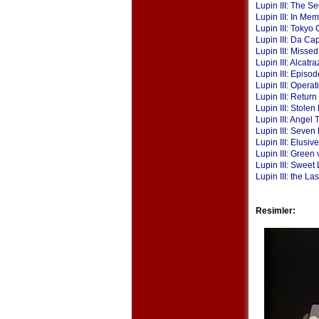
Lupin III: The Se
Lupin III: In Me
Lupin III: Tokyo 
Lupin III: Da Ca
Lupin III: Missed
Lupin III: Alcat
Lupin III: Episod
Lupin III: Opera
Lupin III: Return
Lupin III: Stolen
Lupin III: Angel 
Lupin III: Seve
Lupin III: Elusiv
Lupin III: Green
Lupin III: Sweet 
Lupin III: the La
Resimler: