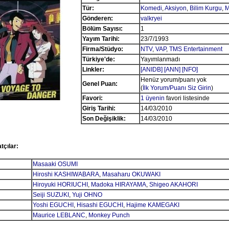
Tür:
Komedi
,
Aksiyon
,
Bilim Kurgu
,
M
Gönderen:
valkryei
Bölüm Sayısı:
1
Yayım Tarihi:
23/7/1993
Firma/Stüdyo:
NTV
,
VAP
,
TMS Entertainment
Türkiye'de:
Yayımlanmadı
Linkler:
[ANIDB]
[ANN]
[NFO]
Henüz yorum/puanı yok
Genel Puan:
(
İlk Yorum/Puanı Siz Girin
)
Favori:
1 üyenin
favori listesinde
Giriş Tarihi:
14/03/2010
Son Değişiklik:
14/03/2010
tçılar:
Masaaki OSUMI
Hiroshi KASHIWABARA
,
Masaharu OKUWAKI
Hiroyuki HORIUCHI
,
Madoka HIRAYAMA
,
Shigeo AKAHORI
Seiji SUZUKI
,
Yuji OHNO
Yoshi EGUCHI
,
Hisashi EGUCHI
,
Hajime KAMEGAKI
Maurice LEBLANC
,
Monkey Punch