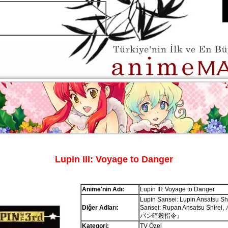
Lupin III: Voyage to Danger
Anime'nin Adı:
Lupin III: Voyage to Danger
Lupin Sansei: Lupin Ansatsu Sh
Diğer Adları:
Sansei: Rupan Ansatsu Shi
パン暗殺指令』
Kategori:
TV Özel