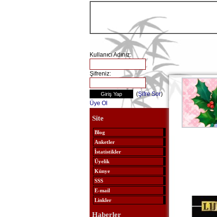
Kullanıcı Adınız:
Şifreniz:
(
Şifre Sor
)
Üye Ol
Site
Blog
Anketler
İstatistikler
Üyelik
Künye
SSS
E-mail
Linkler
Haberler