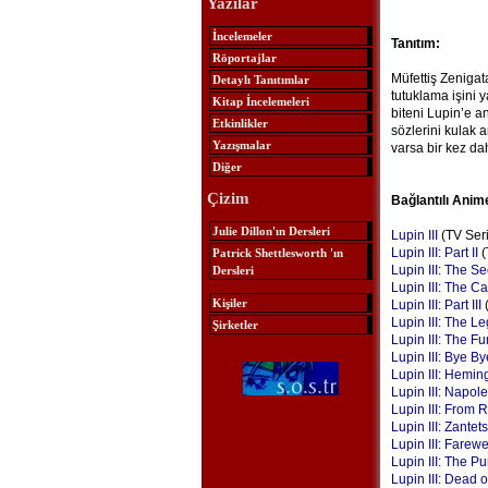
Yazılar
İncelemeler
Tanıtım:
Röportajlar
Müfettiş Zenigata
Detaylı Tanıtımlar
tutuklama işini 
Kitap İncelemeleri
biteni Lupin’e an
Etkinlikler
sözlerini kulak 
Yazışmalar
varsa bir kez d
Diğer
Çizim
Bağlantılı Anim
Julie Dillon'ın Dersleri
Lupin III
(TV Seri
Lupin III: Part II
(
Patrick Shettlesworth 'ın
Lupin III: The S
Dersleri
Lupin III: The Ca
Kişiler
Lupin III: Part III
(
Lupin III: The L
Şirketler
Lupin III: The 
Lupin III: Bye By
Lupin III: Hemi
Lupin III: Napol
Lupin III: From 
Lupin III: Zantet
Lupin III: Farew
Lupin III: The P
Lupin III: Dead o