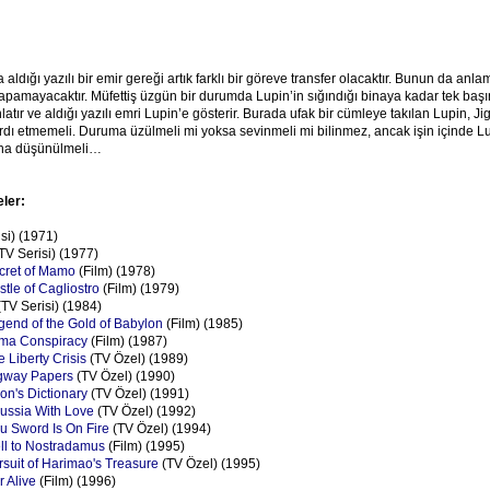
 aldığı yazılı bir emir gereği artık farklı bir göreve transfer olacaktır. Bunun da anlam
yapamayacaktır. Müfettiş üzgün bir durumda Lupin’in sığındığı binaya kadar tek baş
latır ve aldığı yazılı emri Lupin’e gösterir. Burada ufak bir cümleye takılan Lupin, Ji
ardı etmemeli. Duruma üzülmeli mi yoksa sevinmeli mi bilinmez, ancak işin içinde L
aha düşünülmeli…
eler:
si) (1971)
TV Serisi) (1977)
ecret of Mamo
(Film) (1978)
stle of Cagliostro
(Film) (1979)
TV Serisi) (1984)
egend of the Gold of Babylon
(Film) (1985)
Fuma Conspiracy
(Film) (1987)
e Liberty Crisis
(TV Özel) (1989)
ngway Papers
(TV Özel) (1990)
eon's Dictionary
(TV Özel) (1991)
Russia With Love
(TV Özel) (1992)
su Sword Is On Fire
(TV Özel) (1994)
ell to Nostradamus
(Film) (1995)
ursuit of Harimao's Treasure
(TV Özel) (1995)
r Alive
(Film) (1996)