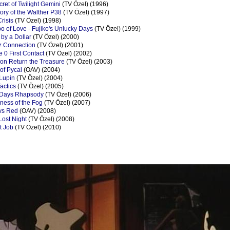
cret of Twilight Gemini
(TV Özel) (1996)
mory of the Walther P38
(TV Özel) (1997)
Crisis
(TV Özel) (1998)
po of Love - Fujiko's Unlucky Days
(TV Özel) (1999)
 by a Dollar
(TV Özel) (2000)
raz Connection
(TV Özel) (2001)
e 0 First Contact
(TV Özel) (2002)
tion Return the Treasure
(TV Özel) (2003)
 of Pycal
(OAV) (2004)
 Lupin
(TV Özel) (2004)
Tactics
(TV Özel) (2005)
n Days Rhapsody
(TV Özel) (2006)
eness of the Fog
(TV Özel) (2007)
 vs Red
(OAV) (2008)
Lost Night
(TV Özel) (2008)
st Job
(TV Özel) (2010)