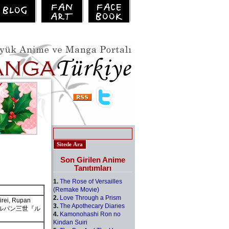
Son Girilen Anime
Tanıtımları
1.
The Rose of Versailles
(Remake Movie)
2.
Love Through a Prism
irei, Rupan
3.
The Apothecary Diaries
rei, ルパン三世『ル
4.
Kamonohashi Ron no
Kindan Suiri