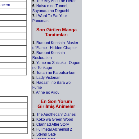
5.
The Boy And The Heron
acera
6.
Natsu e no Tunnel,
Sayonara no Deguchi
7.
I Want To Eat Your
Pancreas
Son Girilen Manga
Tanıtımları
1.
Rurouni Kenshin: Master
of Flame - Hidden Chapter
2.
Rurouni Kenshin:
Restoration
3.
Yume no Shizuku - Ougon
no Torikago
4.
Tonari no Kaibutsu-kun
5.
Lady Victorian
6.
Hadashi no Bara wo
Fume
7.
Anne no Aijou
En Son Yorum
Girilmiş Animeler
1.
The Apothecary Diaries
2.
Koko wa Green Wood
3.
Clannad After Story
4.
Fullmetal Alchemist 2
5.
Steins Gate