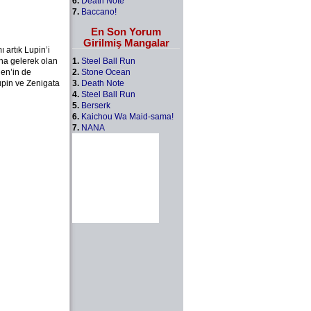
6.
Death Note
7.
Baccano!
En Son Yorum
Girilmiş Mangalar
ı artık Lupin’i
1.
Steel Ball Run
ına gelerek olan
2.
Stone Ocean
gen’in de
3.
Death Note
upin ve Zenigata
4.
Steel Ball Run
5.
Berserk
6.
Kaichou Wa Maid-sama!
7.
NANA