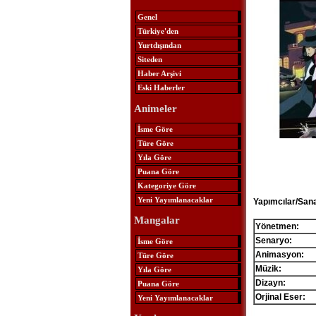
Genel
Türkiye'den
Yurtdışından
Siteden
Haber Arşivi
Eski Haberler
Animeler
İsme Göre
Türe Göre
Yıla Göre
Puana Göre
Kategoriye Göre
Yeni Yayımlanacaklar
Yapımcılar/Sana
Mangalar
Yönetmen:
Senaryo:
İsme Göre
Animasyon:
Türe Göre
Müzik:
Yıla Göre
Dizayn:
Puana Göre
Orjinal Eser:
Yeni Yayımlanacaklar