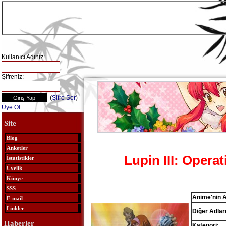
Kullanıcı Adınız:
Şifreniz:
(
Şifre Sor
)
Üye Ol
Site
Blog
Anketler
Lupin III: Opera
İstatistikler
Üyelik
Künye
SSS
Anime'nin A
E-mail
Linkler
Diğer Adları
Haberler
Kategori: