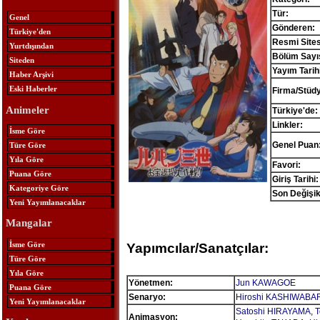
Tür:
Genel
Gönderen:
Türkiye'den
Resmi Sites
Yurtdışından
Bölüm Sayıs
Siteden
Yayım Tarihi
Haber Arşivi
Eski Haberler
Firma/Stüd
Animeler
Türkiye'de:
Linkler:
İsme Göre
Genel Puan
Türe Göre
Yıla Göre
Favori:
Puana Göre
Giriş Tarihi:
Kategoriye Göre
Son Değişik
Yeni Yayımlanacaklar
Mangalar
İsme Göre
Yapımcılar/Sanatçılar:
Türe Göre
Yıla Göre
Yönetmen:
Jun KAWAGOE
Puana Göre
Senaryo:
Hiroshi KASHIWABA
Yeni Yayımlanacaklar
Satoshi HIRAYAMA
,
T
Animasyon: