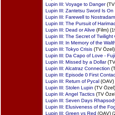
Lupin III: Voyage to Danger
(TV 
Lupin III: Zantetsu Sword Is On 
Lupin III: Farewell to Nostrada
Lupin III: The Pursuit of Harima
Lupin III: Dead or Alive
(Film) (
Lupin III: The Secret of Twilight
Lupin III: In Memory of the Wal
Lupin III: Tokyo Crisis
(TV Özel)
Lupin III: Da Capo of Love - Fu
Lupin III: Missed by a Dollar
(TV
Lupin III: Alcatraz Connection
(T
Lupin III: Episode 0 First Contac
Lupin III: Return of Pycal
(OAV) 
Lupin III: Stolen Lupin
(TV Özel)
Lupin III: Angel Tactics
(TV Özel
Lupin III: Seven Days Rhapsod
Lupin III: Elusiveness of the Fo
Lupin III: Green vs Red
(OAV) (