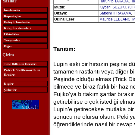
Yazılar
Haruhito TAKADA
,
Hi
Müzik:
Kiyoshi SUZUKI
,
Yuj
İncelemeler
Dizayn:
Satoshi HIRAYAMA
,
T
Röportajlar
Orjinal Eser:
Maurice LEBLANC
,
M
Detaylı Tanıtımlar
Kitap İncelemeleri
Etkinlikler
Yazışmalar
Diğer
Tanıtım:
Çizim
Lupin eski bir hırsızın peşine 
Julie Dillon'ın Dersleri
Patrick Shettlesworth 'ın
tamamen rastlantı veya diğer bir 
Dersleri
Peşinde olduğu elmas (Trick Di
Kişiler
bilmece ve biraz farklı bir hazi
Şirketler
Fujiko’ya birtakım şartlar bırakır
getirebilirse o çok istediği elm
Lupin’e getirecekse mutlaka bir 
sonucu ne olursa olsun. Peki y
öğrendiklerinde nasıl bir cevap