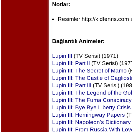
Notlar:
Resimler http://kidfenris.com 
Bağlantılı Animeler:
Lupin III
(TV Serisi) (1971)
Lupin III: Part II
(TV Serisi) (197
Lupin III: The Secret of Mamo
(F
Lupin III: The Castle of Cagliost
Lupin III: Part III
(TV Serisi) (19
Lupin III: The Legend of the Go
Lupin III: The Fuma Conspiracy
Lupin III: Bye Bye Liberty Crisis
Lupin III: Hemingway Papers
(T
Lupin III: Napoleon's Dictionary
Lupin III: From Russia With Lov